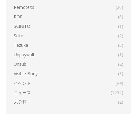
RemoteXs
(26)
ROR
(8)
SCiNiTO
(1)
Scite
(2)
Tezuka
(5)
Unpaywall
(1)
Unsub
(2)
Visible Body
(3)
イベント
(44)
ニュース
(1252)
未分類
(2)