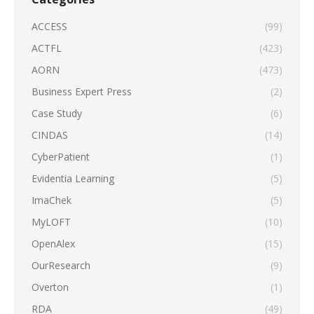
ACCESS
(99)
ACTFL
(423)
AORN
(473)
Business Expert Press
(2)
Case Study
(6)
CINDAS
(14)
CyberPatient
(1)
Evidentia Learning
(5)
ImaChek
(5)
MyLOFT
(10)
OpenAlex
(15)
OurResearch
(9)
Overton
(1)
RDA
(49)