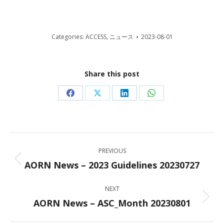
Categories:
ACCESS
,
ニュース
2023-08-01
Share this post
Share
Share
Share
Share
on
on
on
on
Facebook
X
LinkedIn
WhatsApp
Post
PREVIOUS
navigation
AORN News – 2023 Guidelines 20230727
Previous
post:
NEXT
AORN News – ASC_Month 20230801
Next
post: