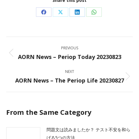
Share this post
Share
Share
Share
Share
on
on
on
on
Facebook
X
LinkedIn
WhatsApp
Post
PREVIOUS
navigation
AORN News – Periop Today 20230823
Previous
post:
NEXT
AORN News – The Periop Life 20230827
Next
post:
From the Same Category
問題文は読みましたか？ テスト不安を和ら
げる5つの方法