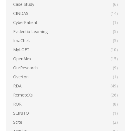
Case Study
(6)
CINDAS
(14)
CyberPatient
(1)
Evidentia Learning
(5)
ImaChek
(5)
MyLOFT
(10)
OpenAlex
(15)
OurResearch
(9)
Overton
(1)
RDA
(49)
RemoteXs
(26)
ROR
(8)
SCiNiTO
(1)
Scite
(2)