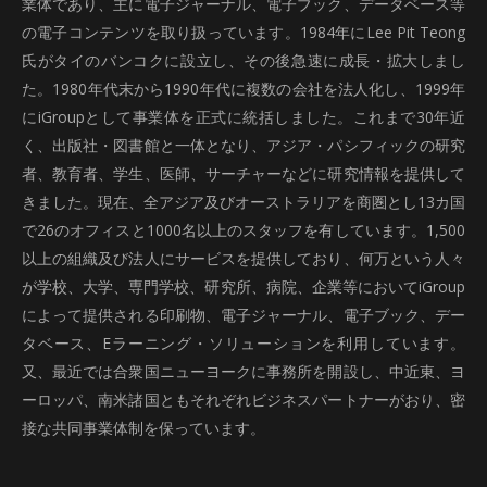
業体であり、主に電子ジャーナル、電子ブック、データベース等
の電子コンテンツを取り扱っています。1984年にLee Pit Teong
氏がタイのバンコクに設立し、その後急速に成長・拡大しまし
た。1980年代末から1990年代に複数の会社を法人化し、1999年
にiGroupとして事業体を正式に統括しました。これまで30年近
く、出版社・図書館と一体となり、アジア・パシフィックの研究
者、教育者、学生、医師、サーチャーなどに研究情報を提供して
きました。現在、全アジア及びオーストラリアを商圏とし13カ国
で26のオフィスと1000名以上のスタッフを有しています。1,500
以上の組織及び法人にサービスを提供しており、何万という人々
が学校、大学、専門学校、研究所、病院、企業等においてiGroup
によって提供される印刷物、電子ジャーナル、電子ブック、デー
タベース、Eラーニング・ソリューションを利用しています。
又、最近では合衆国ニューヨークに事務所を開設し、中近東、ヨ
ーロッパ、南米諸国ともそれぞれビジネスパートナーがおり、密
接な共同事業体制を保っています。