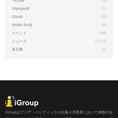
Tezuka
(5)
Unpaywall
(1)
Unsub
(2)
Visible Body
(3)
イベント
(44)
ニュース
(1252)
未分類
(2)
iGroupはアジア・パシフィックの出版小売業界において有数の企