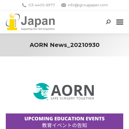
03-4400-6977
info@igroupjapan.com
Search:
AORN News_20210930
You are here: