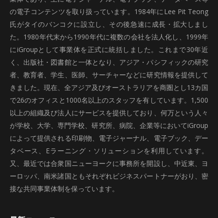
の電子コンテンツを取り扱っています。1984年にLee Pit Teong
氏がタイのバンコクに設立し、その後急速に成長・拡大しまし
た。1980年代末から1990年代に複数の会社を法人化し、1999年
にiGroupとして事業体を正式に統括しました。これまで30年近
く、出版社・図書館と一体となり、アジア・パシフィックの研究
者、教育者、学生、医師、サーチャーなどに研究情報を提供して
きました。現在、全アジア及びオーストラリアを商圏とし13カ国
で26のオフィスと1000名以上のスタッフを有しています。1,500
以上の組織及び法人にサービスを提供しており、何万という人々
が学校、大学、専門学校、研究所、病院、企業等においてiGroup
によって提供される印刷物、電子ジャーナル、電子ブック、デー
タベース、Eラーニング・ソリューションを利用しています。
又、最近では合衆国ニューヨークに事務所を開設し、中近東、ヨ
ーロッパ、南米諸国ともそれぞれビジネスパートナーがおり、密
接な共同事業体制を保っています。