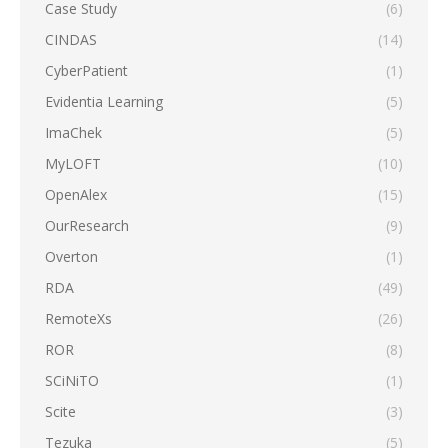
Case Study
(6)
CINDAS
(14)
CyberPatient
(1)
Evidentia Learning
(5)
ImaChek
(5)
MyLOFT
(10)
OpenAlex
(15)
OurResearch
(9)
Overton
(1)
RDA
(49)
RemoteXs
(26)
ROR
(8)
SCiNiTO
(1)
Scite
(3)
Tezuka
(5)