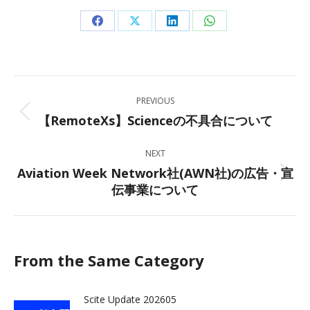
Share
Share
Share
Share
on
on
on
on
Facebook
X
LinkedIn
WhatsApp
Post
PREVIOUS
navigation
【RemoteXs】Scienceの不具合について
Previous
post:
NEXT
Aviation Week Network社(AWN社)の広告・宣
Next
伝事業について
post:
From the Same Category
Scite Update 202605