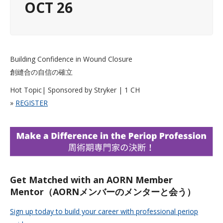
OCT 26
Building Confidence in Wound Closure
創縫合の自信の確立
Hot Topic| Sponsored by Stryker | 1 CH
»
REGISTER
Get Matched with an AORN Member
Mentor（AORNメンバーのメンターと会う）
Sign up today to build your career with professional periop