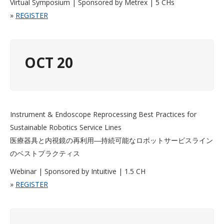
Virtual Symposium | Sponsored by Metrex | 5 CHs
»
REGISTER
OCT 20
Instrument & Endoscope Reprocessing Best Practices for
Sustainable Robotics Service Lines
医療器具と内視鏡の再利用―持続可能なロボットサービスライン
のベストプラクティス
Webinar | Sponsored by Intuitive | 1.5 CH
»
REGISTER