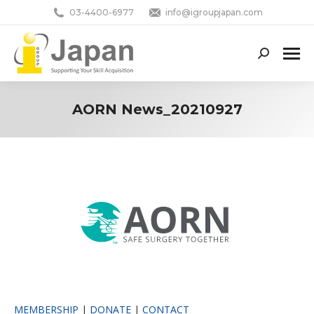
03-4400-6977
info@igroupjapan.com
Search:
AORN News_20210927
You are here:
MEMBERSHIP
|
DONATE
|
CONTACT