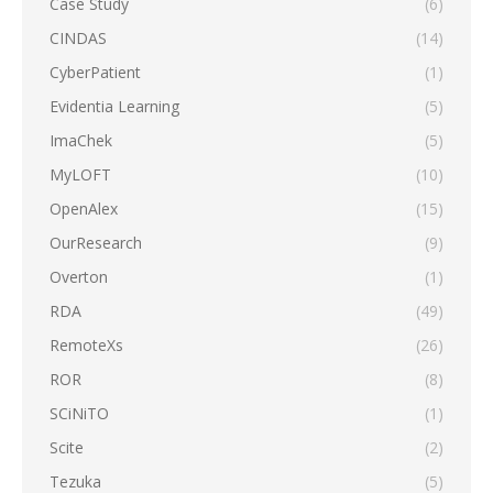
Case Study
(6)
CINDAS
(14)
CyberPatient
(1)
Evidentia Learning
(5)
ImaChek
(5)
MyLOFT
(10)
OpenAlex
(15)
OurResearch
(9)
Overton
(1)
RDA
(49)
RemoteXs
(26)
ROR
(8)
SCiNiTO
(1)
Scite
(2)
Tezuka
(5)