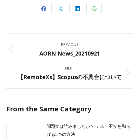
Share
Share
Share
Share
on
on
on
on
Facebook
X
LinkedIn
WhatsApp
Post
PREVIOUS
navigation
AORN News_20210921
Previous
post:
NEXT
【RemoteXs】Scopusの不具合について
Next
post:
From the Same Category
問題文は読みましたか？ テスト不安を和ら
げる5つの方法