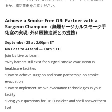
るか、成功事例をご覧ください。
Achieve a Smoke-Free OR: Partner with a
Surgeon Champion（無煙サージカルスモーク手
術室の実現: 外科医推進派との提携）
September 28 at 2:00pm ET
No Cost to Attend — Earn 1 CH
Join Us Live to Learn:
•Why barriers still exist for surgical smoke evacuation in
healthcare facilities
•How to achieve surgeon and team partnership on smoke
evacuation
•How to implement smoke evacuation technologies in your
facility
•Bring your questions for Dr. Hunsicker and she’ll answer them
live!