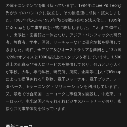
の電子コンテンツを取り扱っています。1984年にLee Pit Teong
氏がタイのバンコクに設立し、その後急速に成長・拡大しまし
た。1980年代末から1990年代に複数の会社を法人化し、1999年
にiGroupとして事業体を正式に統括しました。これまで30年近
く、出版社・図書館と一体となり、アジア・パシフィックの研究
者、教育者、学生、医師、サーチャーなどに研究情報を提供して
きました。現在、全アジア及びオーストラリアを商圏とし13カ国
で26のオフィスと1000名以上のスタッフを有しています。1,500
以上の組織及び法人にサービスを提供しており、何万という人々
が学校、大学、専門学校、研究所、病院、企業等においてiGroup
によって提供される印刷物、電子ジャーナル、電子ブック、デー
タベース、Eラーニング・ソリューションを利用しています。
又、最近では合衆国ニューヨークに事務所を開設し、中近東、ヨ
ーロッパ、南米諸国ともそれぞれビジネスパートナーがおり、密
接な共同事業体制を保っています。
最新ニュース