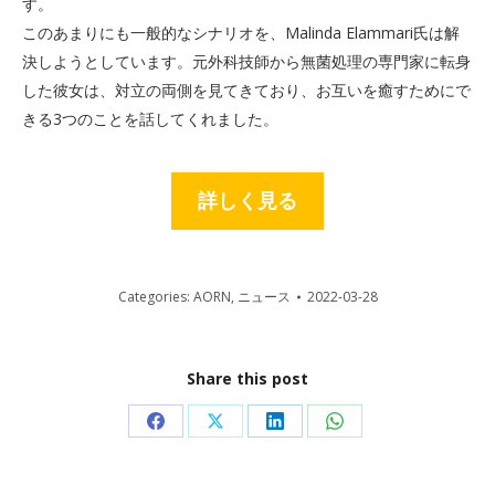
す。
このあまりにも一般的なシナリオを、Malinda Elammari氏は解
決しようとしています。元外科技師から無菌処理の専門家に転身
した彼女は、対立の両側を見てきており、お互いを癒すためにで
きる3つのことを話してくれました。
詳しく見る
Categories:
AORN
,
ニュース
2022-03-28
Share this post
Share
Share
Share
Share
on
on
on
on