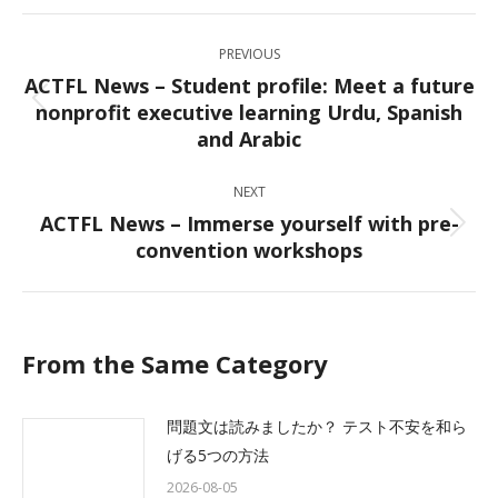
Facebook
X
LinkedIn
WhatsApp
Post
PREVIOUS
navigation
ACTFL News – Student profile: Meet a future
nonprofit executive learning Urdu, Spanish
Previous
and Arabic
post:
NEXT
ACTFL News – Immerse yourself with pre-
Next
convention workshops
post:
From the Same Category
問題文は読みましたか？ テスト不安を和ら
げる5つの方法
2026-08-05