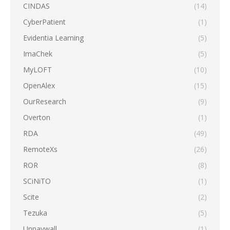
CINDAS
(14)
CyberPatient
(1)
Evidentia Learning
(5)
ImaChek
(5)
MyLOFT
(10)
OpenAlex
(15)
OurResearch
(9)
Overton
(1)
RDA
(49)
RemoteXs
(26)
ROR
(8)
SCiNiTO
(1)
Scite
(2)
Tezuka
(5)
Unpaywall
(1)