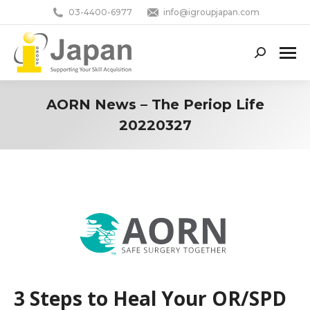
03-4400-6977
info@igroupjapan.com
Search:
AORN News – The Periop Life
20220327
You are here:
3 Steps to Heal Your OR/SPD