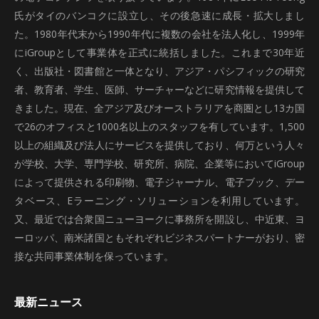
氏がタイのバンコクに設立し、その後急速に成長・拡大しまし
た。1980年代末から1990年代に複数の会社を法人化し、1999年
にiGroupとして事業体を正式に統括しました。これまで30年近
く、出版社・図書館と一体となり、アジア・パシフィックの研究
者、教育者、学生、医師、サーチャーなどに研究情報を提供して
きました。現在、全アジア及びオーストラリアを商圏とし13カ国
で26のオフィスと1000名以上のスタッフを有しています。1,500
以上の組織及び法人にサービスを提供しており、何万という人々
が学校、大学、専門学校、研究所、病院、企業等においてiGroup
によって提供される印刷物、電子ジャーナル、電子ブック、デー
タベース、Eラーニング・ソリューションを利用しています。
又、最近では合衆国ニューヨークに事務所を開設し、中近東、ヨ
ーロッパ、南米諸国ともそれぞれビジネスパートナーがおり、密
接な共同事業体制を保っています。
最新ニュース