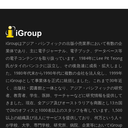
iGroupはアジア・パシフィックの出版小売業界において有数の企
業体であり、主に電子ジャーナル、電子ブック、データベース等
の電子コンテンツを取り扱っています。1984年にLee Pit Teong
氏がタイのバンコクに設立し、その後急速に成長・拡大しまし
た。1980年代末から1990年代に複数の会社を法人化し、1999年
にiGroupとして事業体を正式に統括しました。これまで30年近
く、出版社・図書館と一体となり、アジア・パシフィックの研究
者、教育者、学生、医師、サーチャーなどに研究情報を提供して
きました。現在、全アジア及びオーストラリアを商圏とし13カ国
で26のオフィスと1000名以上のスタッフを有しています。1,500
以上の組織及び法人にサービスを提供しており、何万という人々
が学校、大学、専門学校、研究所、病院、企業等においてiGroup