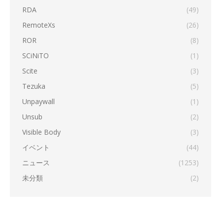
RDA
(49)
RemoteXs
(26)
ROR
(8)
SCiNiTO
(1)
Scite
(3)
Tezuka
(5)
Unpaywall
(1)
Unsub
(2)
Visible Body
(3)
イベント
(44)
ニュース
(1253)
未分類
(2)