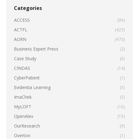
Categories
ACCESS
(99)
ACTFL
(423)
AORN
(473)
Business Expert Press
(2)
Case Study
(6)
CINDAS
(14)
CyberPatient
(1)
Evidentia Learning
(5)
ImaChek
(5)
MyLOFT
(10)
OpenAlex
(15)
OurResearch
(9)
Overton
(1)