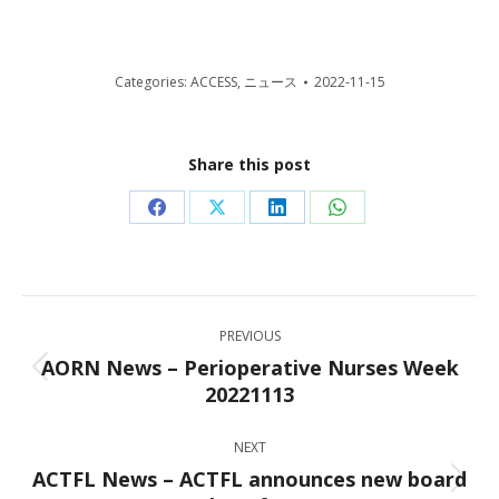
Categories:
ACCESS
,
ニュース
2022-11-15
Share this post
Share
Share
Share
Share
on
on
on
on
Facebook
X
LinkedIn
WhatsApp
Post
PREVIOUS
navigation
AORN News – Perioperative Nurses Week
Previous
20221113
post:
NEXT
ACTFL News – ACTFL announces new board
Next