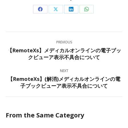
Share
Share
Share
Share
on
on
on
on
Facebook
X
LinkedIn
WhatsApp
Post
PREVIOUS
navigation
【RemoteXs】メディカルオンラインの電子ブッ
Previous
クビューア表示不具合について
post:
NEXT
【RemoteXs】(解消)メディカルオンラインの電
Next
子ブックビューア表示不具合について
post:
From the Same Category