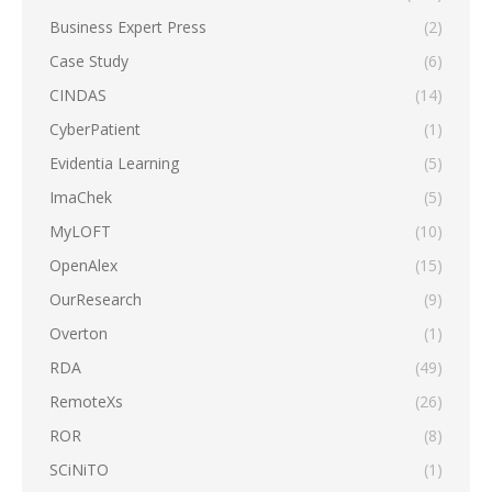
Business Expert Press
(2)
Case Study
(6)
CINDAS
(14)
CyberPatient
(1)
Evidentia Learning
(5)
ImaChek
(5)
MyLOFT
(10)
OpenAlex
(15)
OurResearch
(9)
Overton
(1)
RDA
(49)
RemoteXs
(26)
ROR
(8)
SCiNiTO
(1)