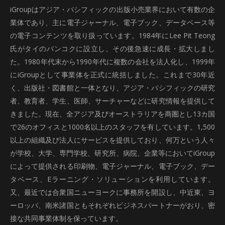
iGroupはアジア・パシフィックの出版小売業界において有数の企
業体であり、主に電子ジャーナル、電子ブック、データベース等
の電子コンテンツを取り扱っています。1984年にLee Pit Teong
氏がタイのバンコクに設立し、その後急速に成長・拡大しまし
た。1980年代末から1990年代に複数の会社を法人化し、1999年
にiGroupとして事業体を正式に統括しました。これまで30年近
く、出版社・図書館と一体となり、アジア・パシフィックの研究
者、教育者、学生、医師、サーチャーなどに研究情報を提供して
きました。現在、全アジア及びオーストラリアを商圏とし13カ国
で26のオフィスと1000名以上のスタッフを有しています。1,500
以上の組織及び法人にサービスを提供しており、何万という人々
が学校、大学、専門学校、研究所、病院、企業等においてiGroup
によって提供される印刷物、電子ジャーナル、電子ブック、デー
タベース、Eラーニング・ソリューションを利用しています。
又、最近では合衆国ニューヨークに事務所を開設し、中近東、ヨ
ーロッパ、南米諸国ともそれぞれビジネスパートナーがおり、密
接な共同事業体制を保っています。