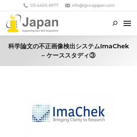
03-4400-6977
info@igroupjapan.com
Search:
科学論文の不正画像検出システムImaChek
– ケーススタディ③
You are here: