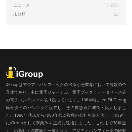
ニュース
(1252)
未分類
(2)
iGroupはアジア・パシフィックの出版小売業界において有数の企
業体であり、主に電子ジャーナル、電子ブック、データベース等
の電子コンテンツを取り扱っています。1984年にLee Pit Teong
氏がタイのバンコクに設立し、その後急速に成長・拡大しまし
た。1980年代末から1990年代に複数の会社を法人化し、1999年
にiGroupとして事業体を正式に統括しました。これまで30年近
く、出版社・図書館と一体となり、アジア・パシフィックの研究