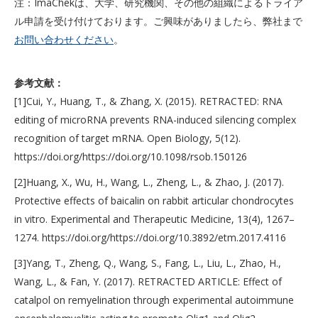
注：ImaChekは、大学、研究機関、その他の組織によるトライア
ル申請を受け付けております。ご興味がありましたら、弊社まで
お問い合わせください
。
参考文献：
[1]Cui, Y., Huang, T., & Zhang, X. (2015). RETRACTED: RNA
editing of microRNA prevents RNA-induced silencing complex
recognition of target mRNA. Open Biology, 5(12).
https://doi.org/https://doi.org/10.1098/rsob.150126
[2]Huang, X., Wu, H., Wang, L., Zheng, L., & Zhao, J. (2017).
Protective effects of baicalin on rabbit articular chondrocytes
in vitro. Experimental and Therapeutic Medicine, 13(4), 1267–
1274. https://doi.org/https://doi.org/10.3892/etm.2017.4116
[3]Yang, T., Zheng, Q., Wang, S., Fang, L., Liu, L., Zhao, H.,
Wang, L., & Fan, Y. (2017). RETRACTED ARTICLE: Effect of
catalpol on remyelination through experimental autoimmune