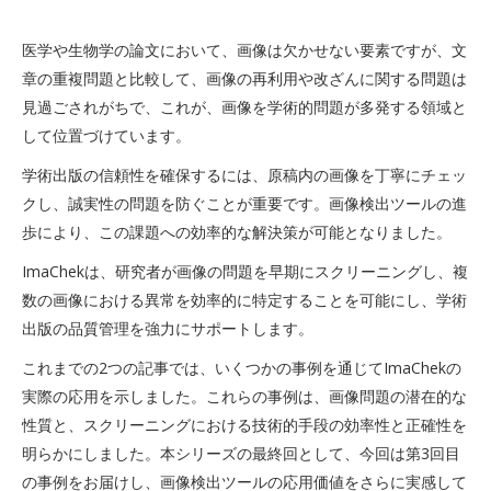
医学や生物学の論文において、画像は欠かせない要素ですが、⽂
章の重複問題と⽐較して、画像の再利⽤や改ざんに関する問題は
⾒過ごされがちで、これが、画像を学術的問題が多発する領域と
して位置づけています。
学術出版の信頼性を確保するには、原稿内の画像を丁寧にチェッ
クし、誠実性の問題を防ぐことが重要です。画像検出ツールの進
歩により、この課題への効率的な解決策が可能となりました。
ImaChekは、研究者が画像の問題を早期にスクリーニングし、複
数の画像における異常を効率的に特定することを可能にし、学術
出版の品質管理を強⼒にサポートします。
これまでの2つの記事では、いくつかの事例を通じてImaChekの
実際の応用を示しました。これらの事例は、画像問題の潜在的な
性質と、スクリーニングにおける技術的手段の効率性と正確性を
明らかにしました。本シリーズの最終回として、今回は第3回目
の事例をお届けし、画像検出ツールの応用価値をさらに実感して