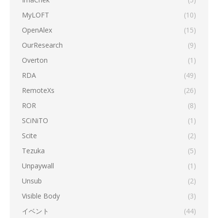
MyLOFT
(10)
OpenAlex
(15)
OurResearch
(9)
Overton
(1)
RDA
(49)
RemoteXs
(26)
ROR
(8)
SCiNiTO
(1)
Scite
(2)
Tezuka
(5)
Unpaywall
(1)
Unsub
(2)
Visible Body
(3)
イベント
(44)