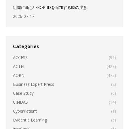
組織に新しいROR IDを追加する時の注意
2026-07-17
Categories
ACCESS
(99)
ACTFL
(423)
AORN
(473)
Business Expert Press
(2)
Case Study
(6)
CINDAS
(14)
CyberPatient
(1)
Evidentia Learning
(5)
ImaChek
(5)