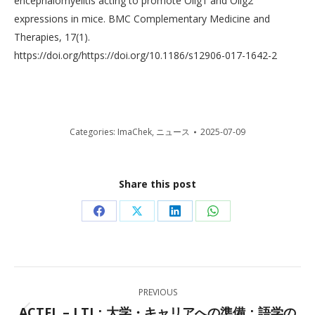
encephalomyelitis acting to promote Olig1 and Olig2
expressions in mice. BMC Complementary Medicine and
Therapies, 17(1).
https://doi.org/https://doi.org/10.1186/s12906-017-1642-2
Categories:
ImaChek
,
ニュース
2025-07-09
Share this post
Share
Share
Share
Share
on
on
on
on
Facebook
X
LinkedIn
WhatsApp
Post
PREVIOUS
navigation
ACTFL – LTI：大学・キャリアへの準備：語学の