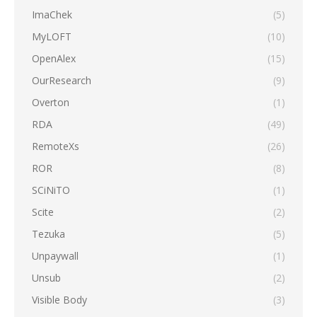
ImaChek
(5)
MyLOFT
(10)
OpenAlex
(15)
OurResearch
(9)
Overton
(1)
RDA
(49)
RemoteXs
(26)
ROR
(8)
SCiNiTO
(1)
Scite
(2)
Tezuka
(5)
Unpaywall
(1)
Unsub
(2)
Visible Body
(3)