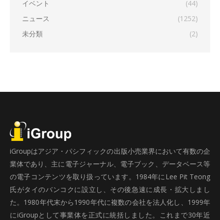
イベント
(44)
ニュース
(1252)
未分類
(2)
iGroupはアジア・パシフィックの出版小売業界において有数の企
業体であり、主に電子ジャーナル、電子ブック、データベース等
の電子コンテンツを取り扱っています。1984年にLee Pit Teong
氏がタイのバンコクに設立し、その後急速に成長・拡大しまし
た。1980年代末から1990年代に複数の会社を法人化し、1999年
にiGroupとして事業体を正式に統括しました。これまで30年近