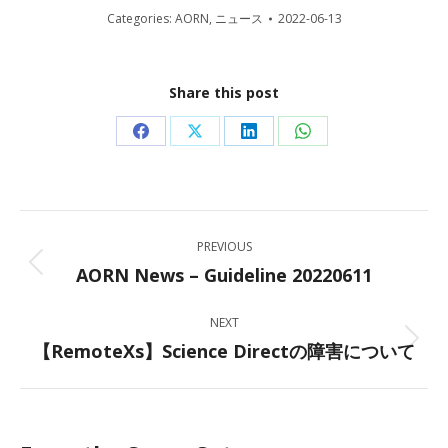
Categories:
AORN
,
ニュース
2022-06-13
Share this post
Share
Share
Share
Share
on
on
on
on
Facebook
X
LinkedIn
WhatsApp
Post
PREVIOUS
navigation
AORN News – Guideline 20220611
Previous
post:
NEXT
【RemoteXs】Science Directの障害について
Next
post: