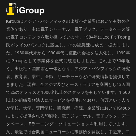
iGroupはアジア・パシフィックの出版小売業界において有数の企
業体であり、主に電子ジャーナル、電子ブック、データベース等
の電子コンテンツを取り扱っています。1984年にLee Pit Teong
氏がタイのバンコクに設立し、その後急速に成長・拡大しまし
た。1980年代末から1990年代に複数の会社を法人化し、1999年
にiGroupとして事業体を正式に統括しました。これまで30年近
く、出版社・図書館と一体となり、アジア・パシフィックの研究
者、教育者、学生、医師、サーチャーなどに研究情報を提供して
きました。現在、全アジア及びオーストラリアを商圏とし13カ国
で26のオフィスと1000名以上のスタッフを有しています。1,500
以上の組織及び法人にサービスを提供しており、何万という人々
が学校、大学、専門学校、研究所、病院、企業等においてiGroup
によって提供される印刷物、電子ジャーナル、電子ブック、デー
タベース、Eラーニング・ソリューションを利用しています。
又、最近では合衆国ニューヨークに事務所を開設し、中近東、ヨ