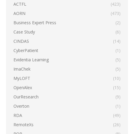
ACTFL
(423)
AORN
(473)
Business Expert Press
(2)
Case Study
(6)
CINDAS
(14)
CyberPatient
(1)
Evidentia Learning
(5)
ImaChek
(5)
MyLOFT
(10)
OpenAlex
(15)
OurResearch
(9)
Overton
(1)
RDA
(49)
RemoteXs
(26)
ROR
(8)