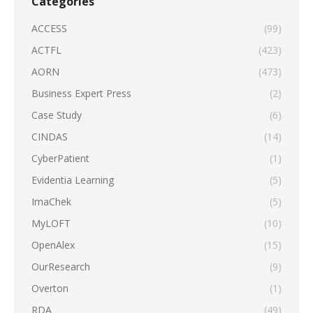
Categories
ACCESS
(99)
ACTFL
(423)
AORN
(473)
Business Expert Press
(2)
Case Study
(6)
CINDAS
(14)
CyberPatient
(1)
Evidentia Learning
(5)
ImaChek
(5)
MyLOFT
(10)
OpenAlex
(15)
OurResearch
(9)
Overton
(1)
RDA
(49)