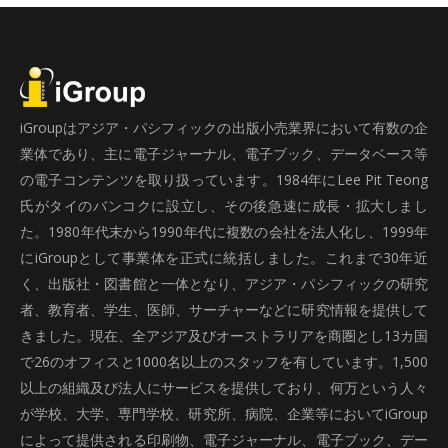
iGroupはアジア・パシフィックの出版小売業界において有数の企
業体であり、主に電子ジャーナル、電子ブック、データベース等
の電子コンテンツを取り扱っています。1984年にLee Pit Teong
氏がタイのバンコクに設立し、その後急速に成長・拡大しまし
た。1980年代末から1990年代に複数の会社を法人化し、1999年
にiGroupとして事業体を正式に統括しました。これまで30年近
く、出版社・図書館と一体となり、アジア・パシフィックの研究
者、教育者、学生、医師、サーチャーなどに研究情報を提供して
きました。現在、全アジア及びオーストラリアを商圏とし13カ国
で26のオフィスと1000名以上のスタッフを有しています。1,500
以上の組織及び法人にサービスを提供しており、何万という人々
が学校、大学、専門学校、研究所、病院、企業等においてiGroup
によって提供される印刷物、電子ジャーナル、電子ブック、デー