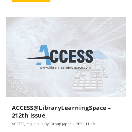
ACCESS@LibraryLearningSpace –
212th issue
ACCESS
,
ニュース
By
iGroup Japan
2021-11-18