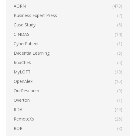
AORN
(473)
Business Expert Press
(2)
Case Study
(6)
CINDAS
(14)
CyberPatient
(1)
Evidentia Learning
(5)
ImaChek
(5)
MyLOFT
(10)
OpenAlex
(15)
OurResearch
(9)
Overton
(1)
RDA
(49)
RemoteXs
(26)
ROR
(8)