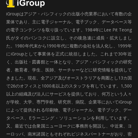
iGroupはアジア・パシフィックの出版小売業界において有数の企
業体であり、主に電子ジャーナル、電子ブック、データベース等
の電子コンテンツを取り扱っています。1984年にLee Pit Teong
氏がタイのバンコクに設立し、その後急速に成長・拡大しまし
た。1980年代末から1990年代に複数の会社を法人化し、1999年
にiGroupとして事業体を正式に統括しました。これまで30年近
く、出版社・図書館と一体となり、アジア・パシフィックの研究
者、教育者、学生、医師、サーチャーなどに研究情報を提供して
きました。現在、全アジア及びオーストラリアを商圏とし13カ国
で26のオフィスと1000名以上のスタッフを有しています。1,500
以上の組織及び法人にサービスを提供しており、何万という人々
が学校、大学、専門学校、研究所、病院、企業等においてiGroup
によって提供される印刷物、電子ジャーナル、電子ブック、デー
タベース、Eラーニング・ソリューションを利用しています。
又、最近では合衆国ニューヨークに事務所を開設し、中近東、ヨ
ーロッパ、南米諸国ともそれぞれビジネスパートナーがおり、密