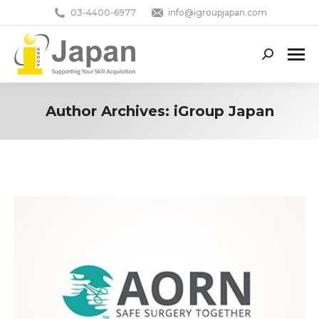
03-4400-6977
info@igroupjapan.com
Search:
Author Archives:
iGroup Japan
You are here: