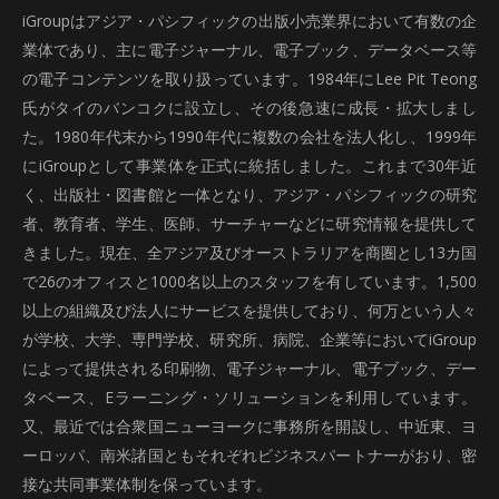
iGroupはアジア・パシフィックの出版小売業界において有数の企
業体であり、主に電子ジャーナル、電子ブック、データベース等
の電子コンテンツを取り扱っています。1984年にLee Pit Teong
氏がタイのバンコクに設立し、その後急速に成長・拡大しまし
た。1980年代末から1990年代に複数の会社を法人化し、1999年
にiGroupとして事業体を正式に統括しました。これまで30年近
く、出版社・図書館と一体となり、アジア・パシフィックの研究
者、教育者、学生、医師、サーチャーなどに研究情報を提供して
きました。現在、全アジア及びオーストラリアを商圏とし13カ国
で26のオフィスと1000名以上のスタッフを有しています。1,500
以上の組織及び法人にサービスを提供しており、何万という人々
が学校、大学、専門学校、研究所、病院、企業等においてiGroup
によって提供される印刷物、電子ジャーナル、電子ブック、デー
タベース、Eラーニング・ソリューションを利用しています。
又、最近では合衆国ニューヨークに事務所を開設し、中近東、ヨ
ーロッパ、南米諸国ともそれぞれビジネスパートナーがおり、密
接な共同事業体制を保っています。