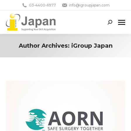
03-4400-6977
info@igroupjapan.com
Search:
Author Archives:
iGroup Japan
You are here: