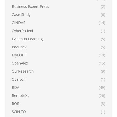
Business Expert Press
(2)
Case Study
(6)
CINDAS
(14)
CyberPatient
(1)
Evidentia Learning
(5)
ImaChek
(5)
MyLOFT
(10)
OpenAlex
(15)
OurResearch
(9)
Overton
(1)
RDA
(49)
RemoteXs
(26)
ROR
(8)
SCiNiTO
(1)