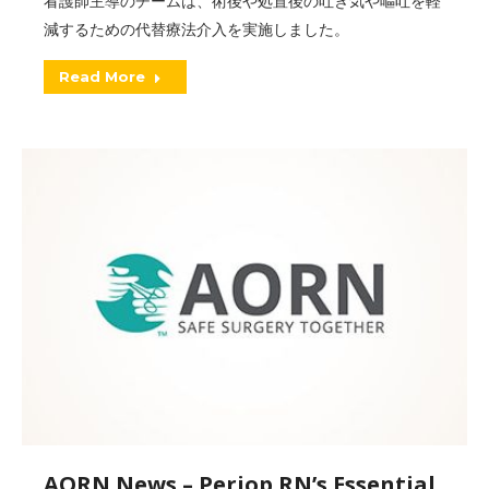
看護師主導のチームは、術後や処置後の吐き気や嘔吐を軽
減するための代替療法介入を実施しました。
Read More
AORN News – Periop RN’s Essential