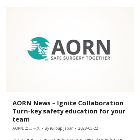
AORN News – Ignite Collaboration
Turn-key safety education for your
team
AORN
,
ニュース
By
iGroup Japan
2023-05-22