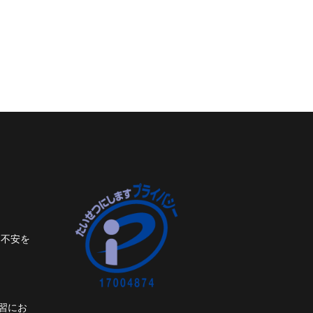
ト不安を
習にお