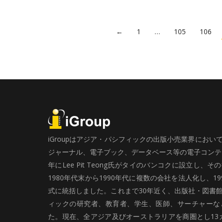
←
1
…
105
106
iGroupはアジア・パシフィックの出版小売業界にお
ジャーナル、電子ブック、データベース等の電子コンテン
年にLee Pit Teong氏がタイのバンコクに設立し
1980年代末から1990年代に複数の会社を法人化し、19
式に統括しました。これまで30年近く、出版社・図書
ィックの研究者、教育者、学生、医師、サーチャーな
た。現在、全アジア及びオーストラリアを商圏とし13カ