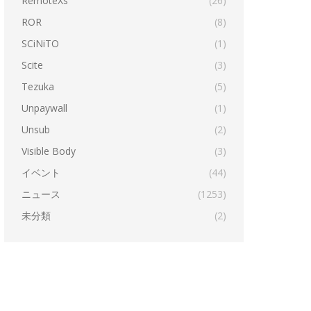
RemoteXs
(26)
ROR
(8)
SCiNiTO
(1)
Scite
(3)
Tezuka
(5)
Unpaywall
(1)
Unsub
(2)
Visible Body
(3)
イベント
(44)
ニュース
(1253)
未分類
(2)