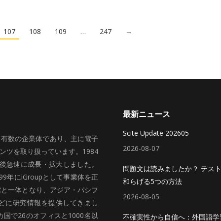
107
108
109
…
247
→
最新ニュース
Scite Update 202605
いて有数の企業体であり、主に電子
2026-08-07
ツを取り扱っています。1984
、その後急速に成長・拡大しました。
問題文は読みましたか？ テス
99年にiGroupとして事業体を正
和らげる5つの方法
館と一体となり、アジア・パシフ
2026-08-05
どに研究情報を提供してきまし
国で26のオフィスと1000名以
不確実性から自信へ：外国語学