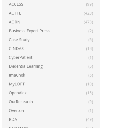
ACCESS
(99)
ACTFL
(423)
AORN
(473)
Business Expert Press
(2)
Case Study
(6)
CINDAS
(14)
CyberPatient
(1)
Evidentia Learning
(5)
ImaChek
(5)
MyLOFT
(10)
OpenAlex
(15)
OurResearch
(9)
Overton
(1)
RDA
(49)