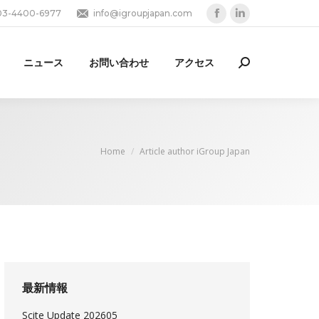
03-4400-6977
info@igroupjapan.com
Facebook
Linkedin
page
page
opens
opens
ニュース
お問い合わせ
アクセス
Search:
in
in
new
new
window
window
You are here:
Home
Article author iGroup Japan
最新情報
Scite Update 202605