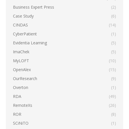
Business Expert Press
(2)
Case Study
(6)
CINDAS
(14)
CyberPatient
(1)
Evidentia Learning
(5)
ImaChek
(5)
MyLOFT
(10)
OpenAlex
(15)
OurResearch
(9)
Overton
(1)
RDA
(49)
RemoteXs
(26)
ROR
(8)
SCiNiTO
(1)