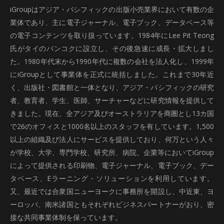
iGroupはアジア・パシフィックの出版小売業界において有数の企
業体であり、主に電子ジャーナル、電子ブック、データベース等
の電子コンテンツを取り扱っています。1984年にLee Pit Teong
氏がタイのバンコクに設立し、その後急速に成長・拡大しまし
た。1980年代末から1990年代に複数の会社を法人化し、1999年
にiGroupとして事業体を正式に統括しました。これまで30年近
く、出版社・図書館と一体となり、アジア・パシフィックの研究
者、教育者、学生、医師、サーチャーなどに研究情報を提供して
きました。現在、全アジア及びオーストラリアを商圏とし13カ国
で26のオフィスと1000名以上のスタッフを有しています。1,500
以上の組織及び法人にサービスを提供しており、何万という人々
が学校、大学、専門学校、研究所、病院、企業等においてiGroup
によって提供される印刷物、電子ジャーナル、電子ブック、デー
タベース、Eラーニング・ソリューションを利用しています。
又、最近では合衆国ニューヨークに事務所を開設し、中近東、ヨ
ーロッパ、南米諸国ともそれぞれビジネスパートナーがおり、密
接な共同事業体制を保っています。