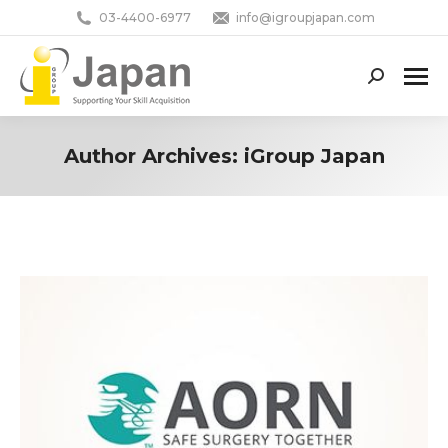
03-4400-6977
info@igroupjapan.com
Search:
Author Archives:
iGroup Japan
You are here: