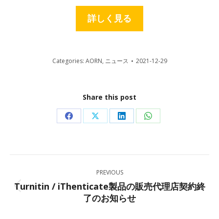
詳しく見る
Categories:
AORN
,
ニュース
2021-12-29
Share this post
Share
Share
Share
Share
on
on
on
on
Facebook
X
LinkedIn
WhatsApp
Post
PREVIOUS
navigation
Turnitin / iThenticate製品の販売代理店契約終
Previous
了のお知らせ
post: