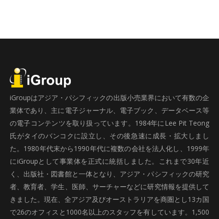
iGroupはアジア・パシフィックの出版小売業界において有数の企
業体であり、主に電子ジャーナル、電子ブック、データベース等
の電子コンテンツを取り扱っています。1984年にLee Pit Teong
氏がタイのバンコクに設立し、その後急速に成長・拡大しまし
た。1980年代末から1990年代に複数の会社を法人化し、1999年
にiGroupとして事業体を正式に統括しました。これまで30年近
く、出版社・図書館と一体となり、アジア・パシフィックの研究
者、教育者、学生、医師、サーチャーなどに研究情報を提供して
きました。現在、全アジア及びオーストラリアを商圏とし13カ国
で26のオフィスと1000名以上のスタッフを有しています。1,500