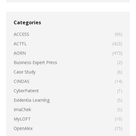
Categories
ACCESS
(99)
ACTFL
(423)
AORN
(473)
Business Expert Press
(2)
Case Study
(6)
CINDAS
(14)
CyberPatient
(1)
Evidentia Learning
(5)
ImaChek
(5)
MyLOFT
(10)
OpenAlex
(15)