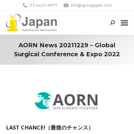
03-4400-6977
info@igroupjapan.com
Search:
AORN News 20211229 – Global
Surgical Conference & Expo 2022
You are here:
LAST CHANCE!（最後のチャンス）