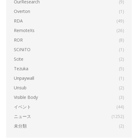
OurResearch
(9)
Overton
(1)
RDA
(49)
RemoteXs
(26)
ROR
(8)
SCiNiTO
(1)
Scite
(2)
Tezuka
(5)
Unpaywall
(1)
Unsub
(2)
Visible Body
(3)
イベント
(44)
ニュース
(1252)
未分類
(2)