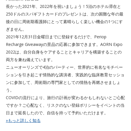
長かった2021年、2022年を祝いましょう！5泊のホテル滞在と
250ドルのスパギフトカードのプレゼントは、次の困難な年の最
後の日に周術期看護師にとって素晴らしく楽しい機会の1つにす
ぎません。
2021年12月31日金曜日までに登録するだけで、Periop
Recharge Giveawayの景品の応募に参加できます。AORN Expo
2022は、自分自身をケアすることとキャリアを構築することの
両方を兼ね備えています。
ニューオーリンズで4泊のパーティー、世界的に有名なモチベー
ションを引き起こす情熱的な講演者、実践的な臨床教育セッショ
ンに参加して、周術期の専門家としての情熱を再燃させましょ
う。
COVIDの流行により、旅行の計画が変わるかもしれないとご心配
ですか？ご心配なく、リスクのない登録ポリシーをイベントの当
日まで延長したので、自信を持って予約いただけます。
»もっと詳しく知る