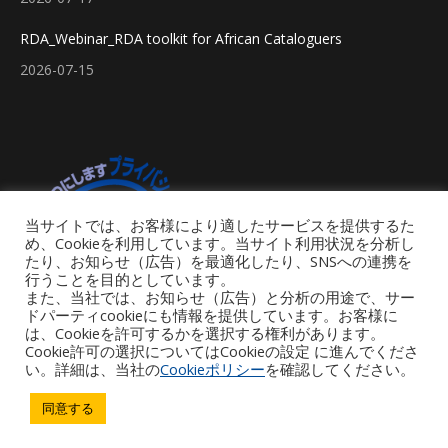
RDA_Webinar_RDA toolkit for African Cataloguers
2026-07-15
当サイトでは、お客様により適したサービスを提供するた
め、Cookieを利用しています。当サイト利用状況を分析し
たり、お知らせ（広告）を最適化したり、SNSへの連携を
行うことを目的としています。
また、当社では、お知らせ（広告）と分析の用途で、サー
ドパーティcookieにも情報を提供しています。お客様に
は、Cookieを許可するかを選択する権利があります。
Cookie許可の選択についてはCookieの設定 に進んでくださ
い。詳細は、当社の
Cookieポリシー
を確認してください。
Footer Menu
同意する
Copyright © 2026 iGroup Japan. All rights reserved. Powered by iGroup
Technology Services.