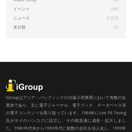
イベント
(44)
ニュース
(1253)
未分類
(2)
iGroupはアジア・パシフィックの出版小売業界において有数の企
業体であり、主に電子ジャーナル、電子ブック、データベース等
の電子コンテンツを取り扱っています。1984年にLee Pit Teong
氏がタイのバンコクに設立し、その後急速に成長・拡大しまし
た。1980年代末から1990年代に複数の会社を法人化し、1999年