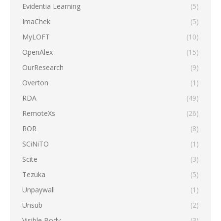
Evidentia Learning
(5)
ImaChek
(5)
MyLOFT
(10)
OpenAlex
(15)
OurResearch
(9)
Overton
(1)
RDA
(49)
RemoteXs
(26)
ROR
(8)
SCiNiTO
(1)
Scite
(3)
Tezuka
(5)
Unpaywall
(1)
Unsub
(2)
Visible Body
(3)