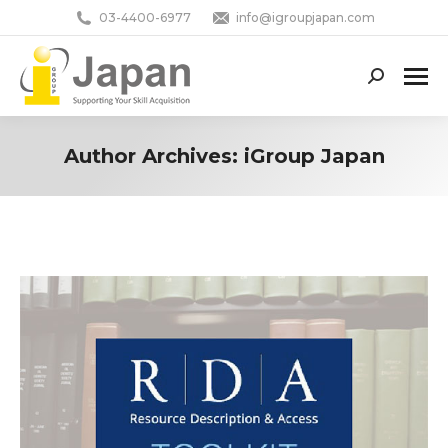
03-4400-6977
info@igroupjapan.com
Search:
Author Archives:
iGroup Japan
You are here: