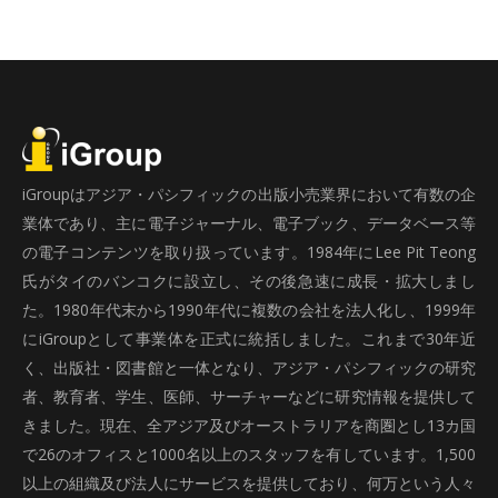
iGroupはアジア・パシフィックの出版小売業界において有数の企
業体であり、主に電子ジャーナル、電子ブック、データベース等
の電子コンテンツを取り扱っています。1984年にLee Pit Teong
氏がタイのバンコクに設立し、その後急速に成長・拡大しまし
た。1980年代末から1990年代に複数の会社を法人化し、1999年
にiGroupとして事業体を正式に統括しました。これまで30年近
く、出版社・図書館と一体となり、アジア・パシフィックの研究
者、教育者、学生、医師、サーチャーなどに研究情報を提供して
きました。現在、全アジア及びオーストラリアを商圏とし13カ国
で26のオフィスと1000名以上のスタッフを有しています。1,500
以上の組織及び法人にサービスを提供しており、何万という人々