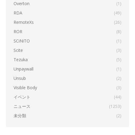
Overton
(1)
RDA
(49)
RemoteXs
(26)
ROR
(8)
SCiNiTO
(1)
Scite
(3)
Tezuka
(5)
Unpaywall
(1)
Unsub
(2)
Visible Body
(3)
イベント
(44)
ニュース
(1253)
未分類
(2)