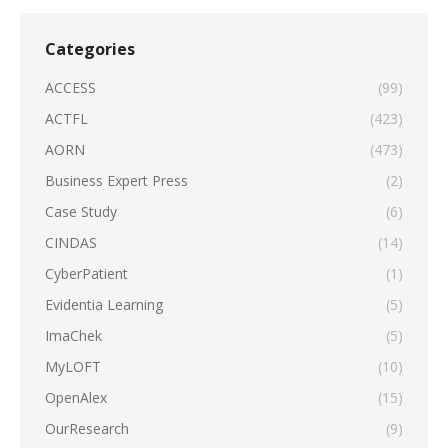
Categories
ACCESS
(99)
ACTFL
(423)
AORN
(473)
Business Expert Press
(2)
Case Study
(6)
CINDAS
(14)
CyberPatient
(1)
Evidentia Learning
(5)
ImaChek
(5)
MyLOFT
(10)
OpenAlex
(15)
OurResearch
(9)