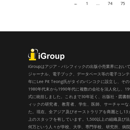
←
1
…
74
75
iGroupはアジア・パシフィックの出版小売業界にお
ジャーナル、電子ブック、データベース等の電子コンテン
年にLee Pit Teong氏がタイのバンコクに設立し
1980年代末から1990年代に複数の会社を法人化し、19
式に統括しました。これまで30年近く、出版社・図書
ィックの研究者、教育者、学生、医師、サーチャーな
た。現在、全アジア及びオーストラリアを商圏とし13カ
上のスタッフを有しています。1,500以上の組織及び
何万という人々が学校、大学、専門学校、研究所、病院、