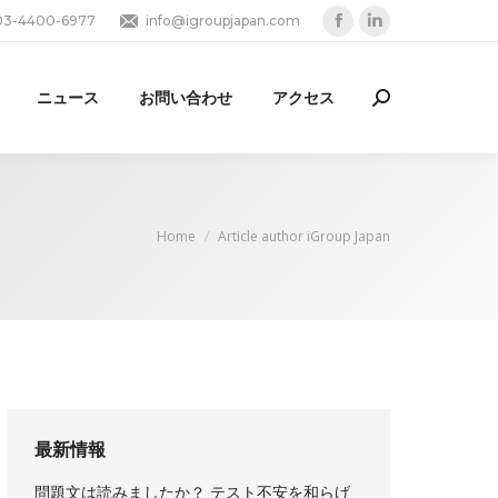
03-4400-6977
info@igroupjapan.com
Facebook
Linkedin
page
page
opens
opens
ニュース
お問い合わせ
アクセス
Search:
in
in
new
new
window
window
You are here:
Home
Article author iGroup Japan
最新情報
問題文は読みましたか？ テスト不安を和らげ