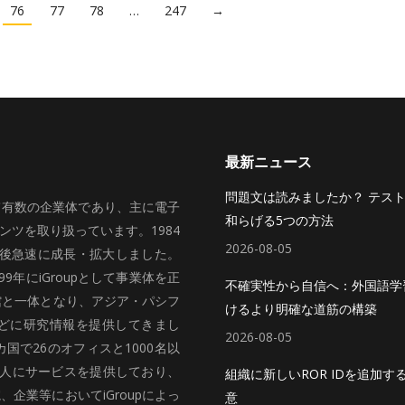
76
77
78
…
247
→
最新ニュース
問題文は読みましたか？ テス
いて有数の企業体であり、主に電子
和らげる5つの方法
ツを取り扱っています。1984
2026-08-05
、その後急速に成長・拡大しました。
99年にiGroupとして事業体を正
不確実性から自信へ：外国語学
館と一体となり、アジア・パシフ
けるより明確な道筋の構築
どに研究情報を提供してきまし
2026-08-05
国で26のオフィスと1000名以
法人にサービスを提供しており、
組織に新しいROR IDを追加す
企業等においてiGroupによっ
意