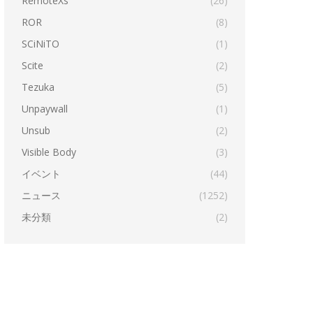
RemoteXs
(26)
ROR
(8)
SCiNiTO
(1)
Scite
(2)
Tezuka
(5)
Unpaywall
(1)
Unsub
(2)
Visible Body
(3)
イベント
(44)
ニュース
(1252)
未分類
(2)