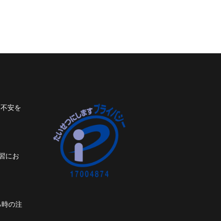
ト不安を
習にお
る時の注