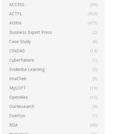
ACCESS
(99)
ACTFL
(423)
AORN
(473)
Business Expert Press
(2)
Case Study
(6)
CINDAS
(14)
CyberPatient
(1)
Evidentia Learning
(5)
ImaChek
(5)
MyLOFT
(10)
OpenAlex
(15)
OurResearch
(9)
Overton
(1)
RDA
(49)