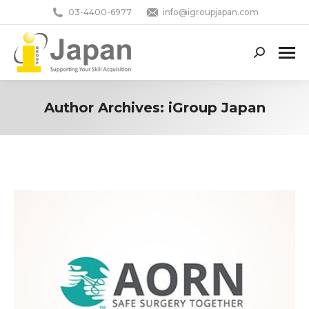
03-4400-6977
info@igroupjapan.com
Search:
Author Archives:
iGroup Japan
You are here: