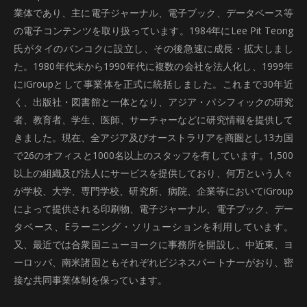
業体であり、主に電子ジャーナル、電子ブック、データベース等
の電子コンテンツを取り扱っています。1984年にLee Pit Teong
氏がタイのバンコクに設立し、その後急速に成長・拡大しまし
た。1980年代末から1990年代に複数の会社を法人化し、1999年
にiGroupとして事業体を正式に統括しました。これまで30年近
く、出版社・図書館と一体となり、アジア・パシフィックの研究
者、教育者、学生、医師、サーチャーなどに研究情報を提供して
きました。現在、全アジア及びオーストラリアを商圏とし13カ国
で26のオフィスと1000名以上のスタッフを有しています。1,500
以上の組織及び法人にサービスを提供しており、何万という人々
が学校、大学、専門学校、研究所、病院、企業等においてiGroup
によって提供される印刷物、電子ジャーナル、電子ブック、デー
タベース、Eラーニング・ソリューションを利用しています。
又、最近では合衆国ニューヨークに事務所を開設し、中近東、ヨ
ーロッパ、南米諸国ともそれぞれビジネスパートナーがおり、密
接な共同事業体制を保っています。