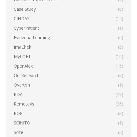
Case Study
(6)
CINDAS
(14)
CyberPatient
(1)
Evidentia Learning
(5)
ImaChek
(5)
MyLOFT
(10)
OpenAlex
(15)
OurResearch
(9)
Overton
(1)
RDA
(49)
RemoteXs
(26)
ROR
(8)
SCiNiTO
(1)
Scite
(3)