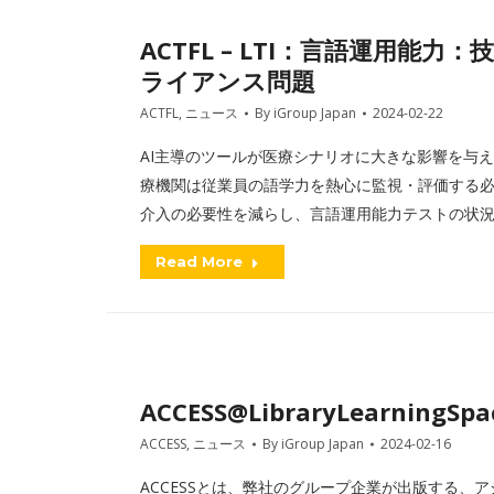
ACTFL – LTI：言語運用
ライアンス問題
ACTFL
,
ニュース
By
iGroup Japan
2024-02-22
AI主導のツールが医療シナリオに大きな影響を与
療機関は従業員の語学力を熱心に監視・評価する
介入の必要性を減らし、言語運用能力テストの状
Read More
ACCESS@LibraryLearningSpac
ACCESS
,
ニュース
By
iGroup Japan
2024-02-16
ACCESSとは、弊社のグループ企業が出版する、アジアを