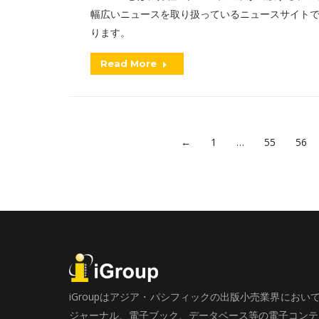
幅広いニュースを取り扱っているニュースサイトです
ります。
Read More
←
1
…
55
56
iGroupはアジア・パシフィックの出版小売業界にお
ジャーナル、電子ブック、データベース等の電子コンテン