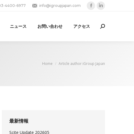
03-4400-6977
info@igroupjapan.com
Facebook
Linkedin
page
page
opens
opens
ニュース
お問い合わせ
アクセス
Search:
in
in
new
new
window
window
You are here:
Home
Article author iGroup Japan
最新情報
Scite Update 202605