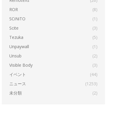
RemoteXs
(26)
ROR
(8)
SCiNiTO
(1)
Scite
(3)
Tezuka
(5)
Unpaywall
(1)
Unsub
(2)
Visible Body
(3)
イベント
(44)
ニュース
(1253)
未分類
(2)