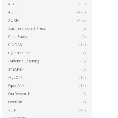
ACCESS
(99)
ACTFL
(423)
AORN
(473)
Business Expert Press
(2)
Case Study
(6)
CINDAS
(14)
CyberPatient
(1)
Evidentia Learning
(5)
ImaChek
(5)
MyLOFT
(10)
OpenAlex
(15)
OurResearch
(9)
Overton
(1)
RDA
(49)