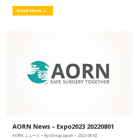
Read More
AORN News – Expo2023 20220801
AORN
,
ニュース
By
iGroup Japan
2022-08-02