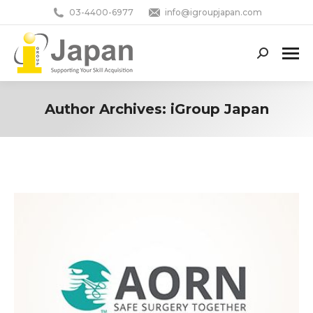
03-4400-6977
info@igroupjapan.com
Search:
Author Archives:
iGroup Japan
You are here: