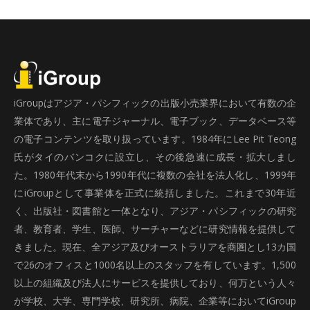
iGroupはアジア・パシフィックの出版小売業界において有数の企
業体であり、主に電子ジャーナル、電子ブック、データベース等
の電子コンテンツを取り扱っています。1984年にLee Pit Teong
氏がタイのバンコクに設立し、その後急速に成長・拡大しまし
た。1980年代末から1990年代に複数の会社を法人化し、1999年
にiGroupとして事業体を正式に統括しました。これまで30年近
く、出版社・図書館と一体となり、アジア・パシフィックの研究
者、教育者、学生、医師、サーチャーなどに研究情報を提供して
きました。現在、全アジア及びオーストラリアを商圏とし13カ国
で26のオフィスと1000名以上のスタッフを有しています。1,500
以上の組織及び法人にサービスを提供しており、何万という人々
が学校、大学、専門学校、研究所、病院、企業等においてiGroup