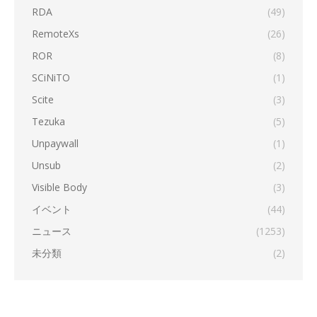
RDA
(49)
RemoteXs
(26)
ROR
(8)
SCiNiTO
(1)
Scite
(3)
Tezuka
(5)
Unpaywall
(1)
Unsub
(2)
Visible Body
(3)
イベント
(44)
ニュース
(1253)
未分類
(2)