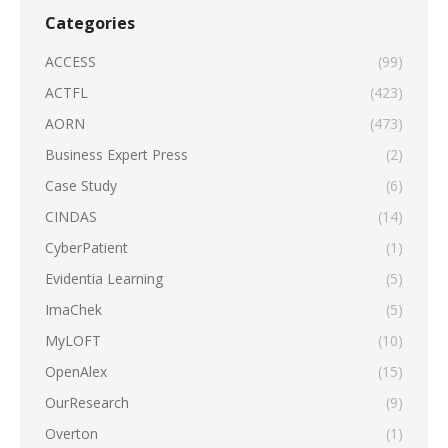
Categories
ACCESS
(99)
ACTFL
(423)
AORN
(473)
Business Expert Press
(2)
Case Study
(6)
CINDAS
(14)
CyberPatient
(1)
Evidentia Learning
(5)
ImaChek
(5)
MyLOFT
(10)
OpenAlex
(15)
OurResearch
(9)
Overton
(1)