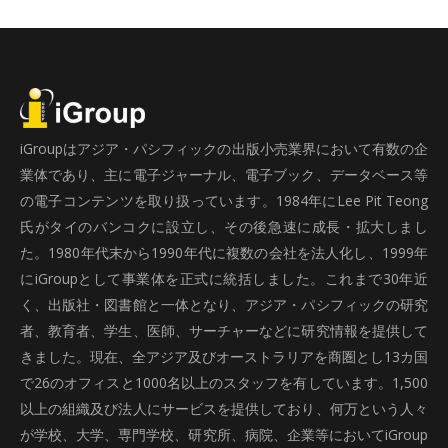
iGroupはアジア・パシフィックの出版小売業界において有数の企
業体であり、主に電子ジャーナル、電子ブック、データベース等
の電子コンテンツを取り扱っています。1984年にLee Pit Teong
氏がタイのバンコクに設立し、その後急速に成長・拡大しまし
た。1980年代末から1990年代に複数の会社を法人化し、1999年
にiGroupとして事業体を正式に統括しました。これまで30年近
く、出版社・図書館と一体となり、アジア・パシフィックの研究
者、教育者、学生、医師、サーチャーなどに研究情報を提供して
きました。現在、全アジア及びオーストラリアを商圏とし13カ国
で26のオフィスと1000名以上のスタッフを有しています。1,500
以上の組織及び法人にサービスを提供しており、何万という人々
が学校、大学、専門学校、研究所、病院、企業等においてiGroup