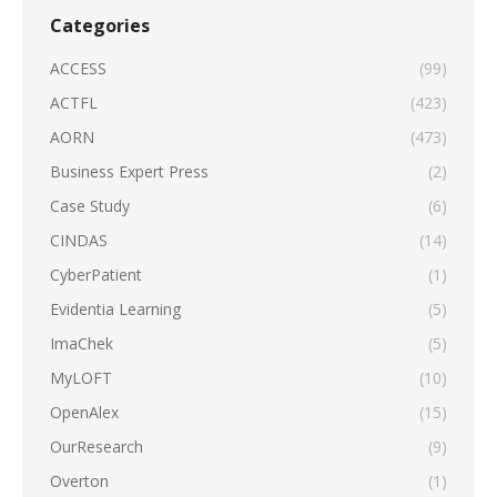
Categories
ACCESS
(99)
ACTFL
(423)
AORN
(473)
Business Expert Press
(2)
Case Study
(6)
CINDAS
(14)
CyberPatient
(1)
Evidentia Learning
(5)
ImaChek
(5)
MyLOFT
(10)
OpenAlex
(15)
OurResearch
(9)
Overton
(1)