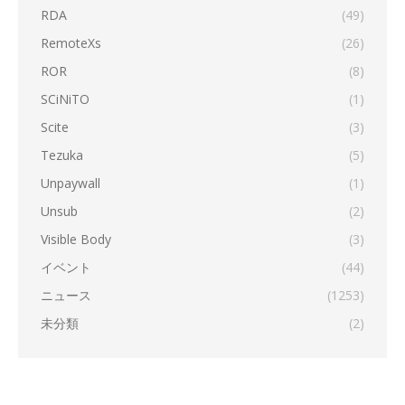
RDA
(49)
RemoteXs
(26)
ROR
(8)
SCiNiTO
(1)
Scite
(3)
Tezuka
(5)
Unpaywall
(1)
Unsub
(2)
Visible Body
(3)
イベント
(44)
ニュース
(1253)
未分類
(2)