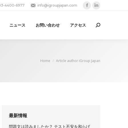
03-4400-6977
info@igroupjapan.com
Facebook
Linkedin
page
page
opens
opens
ニュース
お問い合わせ
アクセス
Search:
in
in
new
new
window
window
You are here:
Home
Article author iGroup Japan
最新情報
問題文は読みましたか？ テスト不安を和らげ