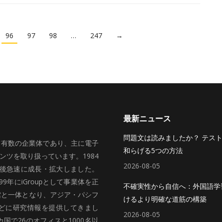
96
97
98
…
247
→
最新ニュース
問題文は読みましたか？ テス
いて有数の企業体であり、主に電子
和らげる5つの方法
ツを取り扱っています。1984
2026-08-05
、その後急速に成長・拡大しました。
99年にiGroupとして事業体を正
不確実性から自信へ：外国語学
館と一体となり、アジア・パシフ
けるより明確な道筋の構築
どに研究情報を提供してきまし
2026-08-05
国で26のオフィスと1000名以