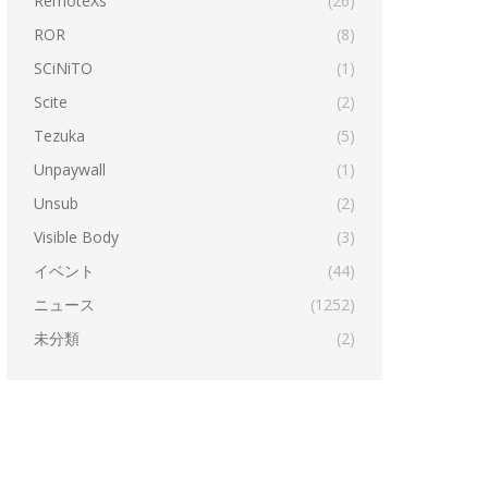
RemoteXs
(26)
ROR
(8)
SCiNiTO
(1)
Scite
(2)
Tezuka
(5)
Unpaywall
(1)
Unsub
(2)
Visible Body
(3)
イベント
(44)
ニュース
(1252)
未分類
(2)