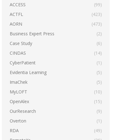
ACCESS
(99)
ACTFL
(423)
AORN
(473)
Business Expert Press
(2)
Case Study
(6)
CINDAS
(14)
CyberPatient
(1)
Evidentia Learning
(5)
ImaChek
(5)
MyLOFT
(10)
OpenAlex
(15)
OurResearch
(9)
Overton
(1)
RDA
(49)