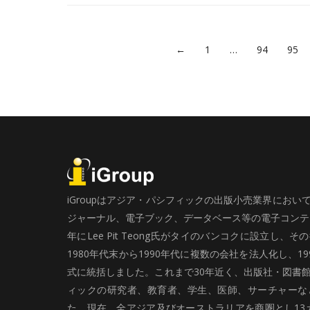
←
1
…
94
95
iGroupはアジア・パシフィックの出版小売業界にお
ジャーナル、電子ブック、データベース等の電子コンテン
年にLee Pit Teong氏がタイのバンコクに設立し
1980年代末から1990年代に複数の会社を法人化し、19
式に統括しました。これまで30年近く、出版社・図書
ィックの研究者、教育者、学生、医師、サーチャーな
た。現在、全アジア及びオーストラリアを商圏とし13カ