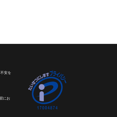
ト不安を
習にお