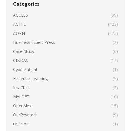
Categories
ACCESS
(99)
ACTFL
(423)
AORN
(473)
Business Expert Press
(2)
Case Study
(6)
CINDAS
(14)
CyberPatient
(1)
Evidentia Learning
(5)
ImaChek
(5)
MyLOFT
(10)
OpenAlex
(15)
OurResearch
(9)
Overton
(1)