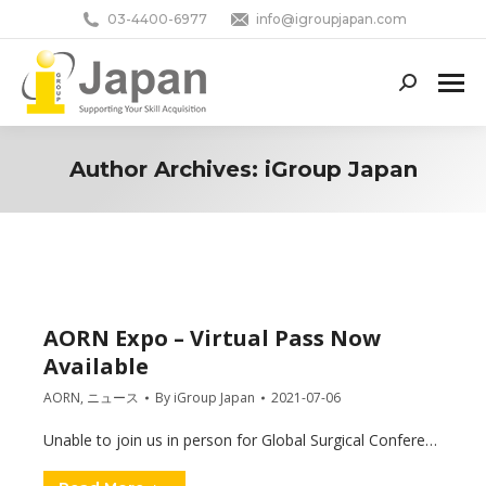
03-4400-6977
info@igroupjapan.com
Search:
Author Archives:
iGroup Japan
You are here:
AORN Expo – Virtual Pass Now
Available
AORN
,
ニュース
By
iGroup Japan
2021-07-06
Unable to join us in person for Global Surgical Confere…