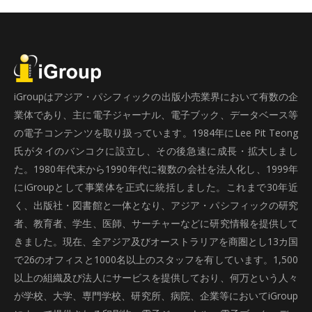
iGroupはアジア・パシフィックの出版小売業界において有数の企
業体であり、主に電子ジャーナル、電子ブック、データベース等
の電子コンテンツを取り扱っています。1984年にLee Pit Teong
氏がタイのバンコクに設立し、その後急速に成長・拡大しまし
た。1980年代末から1990年代に複数の会社を法人化し、1999年
にiGroupとして事業体を正式に統括しました。これまで30年近
く、出版社・図書館と一体となり、アジア・パシフィックの研究
者、教育者、学生、医師、サーチャーなどに研究情報を提供して
きました。現在、全アジア及びオーストラリアを商圏とし13カ国
で26のオフィスと1000名以上のスタッフを有しています。1,500
以上の組織及び法人にサービスを提供しており、何万という人々
が学校、大学、専門学校、研究所、病院、企業等においてiGroup