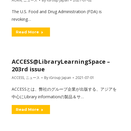
AORN
,
ニュース
By
iGroup Japan
2021-07-02
The U.S. Food and Drug Administration (FDA) is
revoking…
Read More
ACCESS@LibraryLearningSpace –
203rd issue
ACCESS
,
ニュース
By
iGroup Japan
2021-07-01
ACCESSとは、弊社のグループ企業が出版する、アジアを
中心にLibrary informationの製品＆サ…
Read More