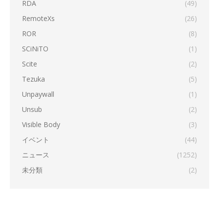
RDA
(49)
RemoteXs
(26)
ROR
(8)
SCiNiTO
(1)
Scite
(2)
Tezuka
(5)
Unpaywall
(1)
Unsub
(2)
Visible Body
(3)
イベント
(44)
ニュース
(1252)
未分類
(2)