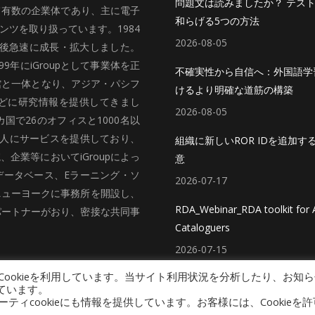
問題文は読みましたか？ テス
いて有数の企業体であり、主に電子
和らげる5つの方法
ツを取り扱っています。1984
2026-08-05
、その後急速に成長・拡大しました。
99年にiGroupとして事業体を正
不確実性から自信へ：外国語学
館と一体となり、アジア・パシフ
けるより明確な道筋の構築
どに研究情報を提供してきまし
2026-08-05
国で26のオフィスと1000名以
法人にサービスを提供しており、
組織に新しいROR IDを追加す
企業等においてiGroupによっ
意
データベース、Eラーニング・ソ
2026-07-17
ニューヨークに事務所を開設し、
RDA_Webinar_RDA toolkit for A
パートナーがおり、密接な共同事
Cataloguers
2026-07-15
ookieを利用しています。当サイト利用状況を分析したり、お知ら
ています。
cookieにも情報を提供しています。お客様には、Cookieを許