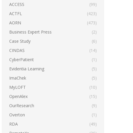
ACCESS
(99)
ACTFL
(423)
AORN
(473)
Business Expert Press
(2)
Case Study
(6)
CINDAS
(14)
CyberPatient
(1)
Evidentia Learning
(5)
ImaChek
(5)
MyLOFT
(10)
OpenAlex
(15)
OurResearch
(9)
Overton
(1)
RDA
(49)