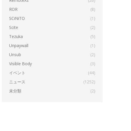
RemoteXs
(26)
ROR
(8)
SCiNiTO
(1)
Scite
(2)
Tezuka
(5)
Unpaywall
(1)
Unsub
(2)
Visible Body
(3)
イベント
(44)
ニュース
(1252)
未分類
(2)