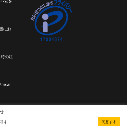
ト不安を
習にお
る時の注
frican
せ
可す
同意する