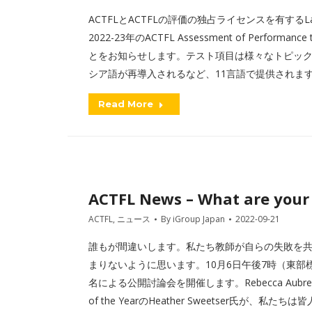
ACTFLとACTFLの評価の独占ライセンスを有するLanguag
2022-23年のACTFL Assessment of Performanc
とをお知らせします。テスト項目は様々なトピックを網
シア語が再導入されるなど、11言語で提供されま
Read More
ACTFL News – What are your 
ACTFL
,
ニュース
By
iGroup Japan
2022-09-21
誰もが間違いします。私たち教師が自らの失敗を
まりないように思います。10月6日午後7時（東部標準時）より、
名による公開討論会を開催します。Rebecca Aubrey氏、、
of the YearのHeather Sweetser氏