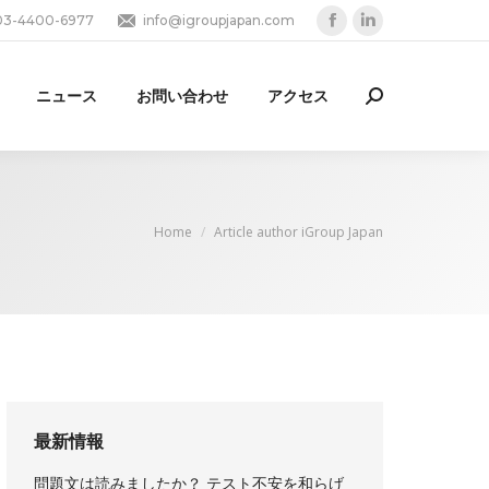
03-4400-6977
info@igroupjapan.com
Facebook
Linkedin
page
page
opens
opens
ニュース
お問い合わせ
アクセス
Search:
in
in
new
new
window
window
You are here:
Home
Article author iGroup Japan
最新情報
問題文は読みましたか？ テスト不安を和らげ