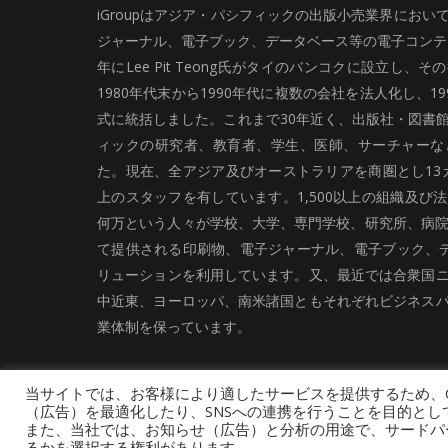
iGroupはアジア・パシフィックの出版小売業界にお
ジャーナル、電子ブック、データベース等の電子コンテン
年にLee Pit Teong氏がタイのバンコクに設立し
1980年代末から1990年代に複数の会社を法人化し、19
式に統括しました。これまで30年近く、出版社・図書
ィックの研究者、教育者、学生、医師、サーチャーな
た。現在、全アジア及びオーストラリアを商圏とし13カ
上のスタッフを有しています。1,500以上の組織及び
何万という人々が学校、大学、専門学校、研究所、病院、
て提供される印刷物、電子ジャーナル、電子ブック、
リューションを利用しています。又、最近では合衆国
中近東、ヨーロッパ、南米諸国ともそれぞれビジネス
業体制を保っています。
当サイトでは、お客様により適したサービスを提供するため、C
（広告）を最適化したり、SNSへの連携を行うことを目的とし
また、当社では、お知らせ（広告）と分析の用途で、サードパーティ
るかを選択する権利があります。