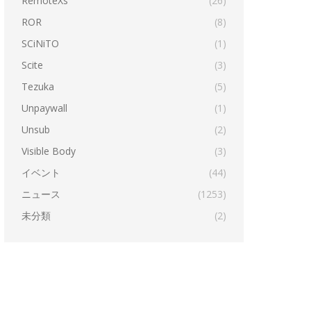
RemoteXs
(26)
ROR
(8)
SCiNiTO
(1)
Scite
(3)
Tezuka
(5)
Unpaywall
(1)
Unsub
(2)
Visible Body
(3)
イベント
(44)
ニュース
(1253)
未分類
(2)