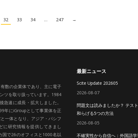
32
33
34
…
247
→
最新ニュース
Scite Update 202605
いて有数の企業体であり、主に電子
2026-08-07
ツを取り扱っています。1984
、その後急速に成長・拡大しました。
問題文は読みましたか？ テス
99年にiGroupとして事業体を正
和らげる5つの方法
館と一体となり、アジア・パシフ
2026-08-05
どに研究情報を提供してきまし
国で26のオフィスと1000名以
不確実性から自信へ：外国語学