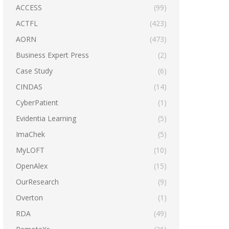
ACCESS
(99)
ACTFL
(423)
AORN
(473)
Business Expert Press
(2)
Case Study
(6)
CINDAS
(14)
CyberPatient
(1)
Evidentia Learning
(5)
ImaChek
(5)
MyLOFT
(10)
OpenAlex
(15)
OurResearch
(9)
Overton
(1)
RDA
(49)