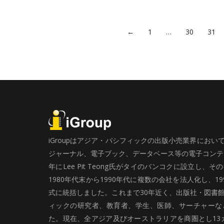
←
1
…
30
31
iGroupはアジア・パシフィックの出版小売業界にお
ジャーナル、電子ブック、データベース等の電子コンテン
年にLee Pit Teong氏がタイのバンコクに設立し
1980年代末から1990年代に複数の会社を法人化し、19
式に統括しました。これまで30年近く、出版社・図書
ィックの研究者、教育者、学生、医師、サーチャーな
た。現在、全アジア及びオーストラリアを商圏とし13カ