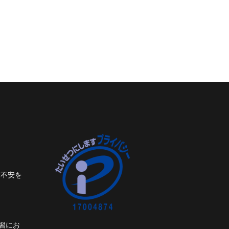
ト不安を
習にお