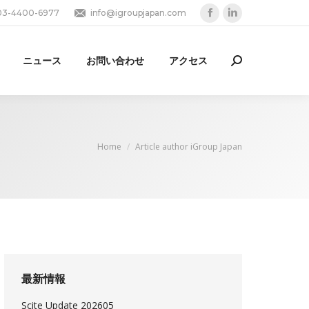
03-4400-6977
info@igroupjapan.com
Facebook
Linkedin
page
page
opens
opens
ニュース
お問い合わせ
アクセス
Search:
in
in
new
new
window
window
You are here:
Home
Article author iGroup Japan
最新情報
Scite Update 202605