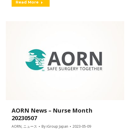
Read More
AORN News – Nurse Month
20230507
AORN
,
ニュース
By
iGroup Japan
2023-05-09