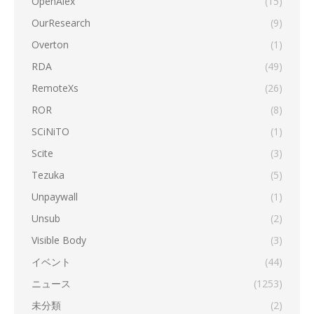
OpenAlex
(15)
OurResearch
(9)
Overton
(1)
RDA
(49)
RemoteXs
(26)
ROR
(8)
SCiNiTO
(1)
Scite
(3)
Tezuka
(5)
Unpaywall
(1)
Unsub
(2)
Visible Body
(3)
イベント
(44)
ニュース
(1253)
未分類
(2)