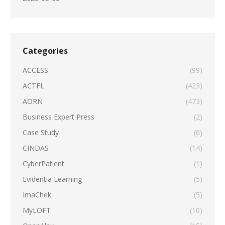
Categories
ACCESS
(99)
ACTFL
(423)
AORN
(473)
Business Expert Press
(2)
Case Study
(6)
CINDAS
(14)
CyberPatient
(1)
Evidentia Learning
(5)
ImaChek
(5)
MyLOFT
(10)