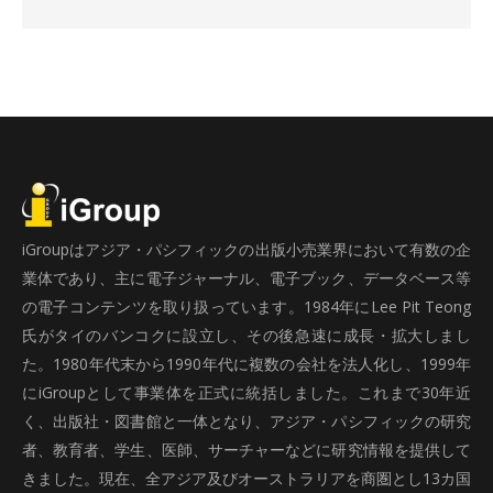
iGroupはアジア・パシフィックの出版小売業界において有数の企
業体であり、主に電子ジャーナル、電子ブック、データベース等
の電子コンテンツを取り扱っています。1984年にLee Pit Teong
氏がタイのバンコクに設立し、その後急速に成長・拡大しまし
た。1980年代末から1990年代に複数の会社を法人化し、1999年
にiGroupとして事業体を正式に統括しました。これまで30年近
く、出版社・図書館と一体となり、アジア・パシフィックの研究
者、教育者、学生、医師、サーチャーなどに研究情報を提供して
きました。現在、全アジア及びオーストラリアを商圏とし13カ国