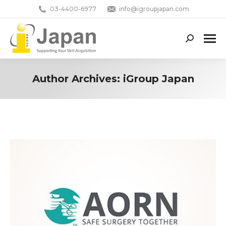
03-4400-6977
info@igroupjapan.com
Search:
Author Archives:
iGroup Japan
You are here: