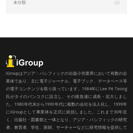
未分類
(2)
iGroupはアジア・パシフィックの出版小売業界において有数の企
業体であり、主に電子ジャーナル、電子ブック、データベース等
の電子コンテンツを取り扱っています。1984年にLee Pit Teong
氏がタイのバンコクに設立し、その後急速に成長・拡大しまし
た。1980年代末から1990年代に複数の会社を法人化し、1999年
にiGroupとして事業体を正式に統括しました。これまで30年近
く、出版社・図書館と一体となり、アジア・パシフィックの研究
者、教育者、学生、医師、サーチャーなどに研究情報を提供して