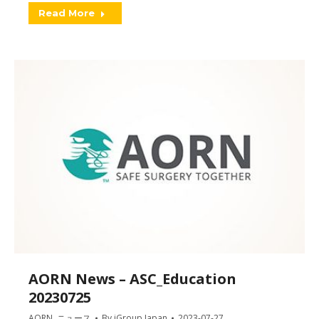
Read More
AORN News – ASC_Education
20230725
AORN
,
ニュース
By
iGroup Japan
2023-07-27