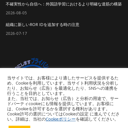
不確実性から自信へ：外国語学習におけるより明確な道筋の構築
2026-08-05
組織に新しいROR IDを追加する時の注意
2026-07-17
当サイトでは、お客様により適したサービスを提供するた
め、Cookieを利用しています。当サイト利用状況を分析し
たり、お知らせ（広告）を最適化したり、SNSへの連携を
行うことを目的としています。
また、当社では、お知らせ（広告）と分析の用途で、サー
ドパーティcookieにも情報を提供しています。お客様に
は、Cookieを許可するかを選択する権利があります。
Cookie許可の選択についてはCookieの設定 に進んでくださ
い。詳細は、当社の
Cookieポリシー
を確認してください。
Footer Menu