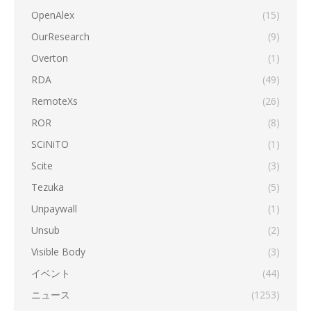
OpenAlex
(15)
OurResearch
(9)
Overton
(1)
RDA
(49)
RemoteXs
(26)
ROR
(8)
SCiNiTO
(1)
Scite
(3)
Tezuka
(5)
Unpaywall
(1)
Unsub
(2)
Visible Body
(3)
イベント
(44)
ニュース
(1253)