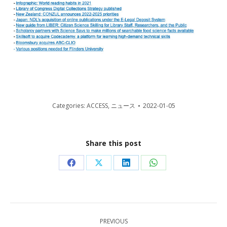
Categories:
ACCESS
,
ニュース
2022-01-05
Share this post
Share
Share
Share
Share
on
on
on
on
Facebook
X
LinkedIn
WhatsApp
Post
PREVIOUS