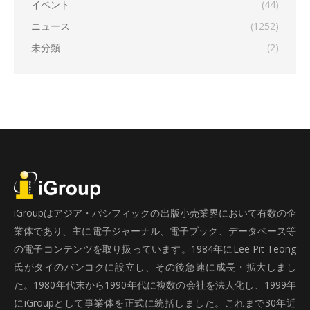
イベント
(44)
ニュース
(1252)
未分類
(2)
iGroupはアジア・パシフィックの出版小売業界において有数の企
業体であり、主に電子ジャーナル、電子ブック、データベース等
の電子コンテンツを取り扱っています。1984年にLee Pit Teong
氏がタイのバンコクに設立し、その後急速に成長・拡大しまし
た。1980年代末から1990年代に複数の会社を法人化し、1999年
にiGroupとして事業体を正式に統括しました。これまで30年近