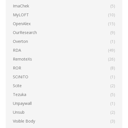
ImaChek
(5)
MyLOFT
(10)
OpenAlex
(15)
OurResearch
(9)
Overton
(1)
RDA
(49)
RemoteXs
(26)
ROR
(8)
SCiNiTO
(1)
Scite
(2)
Tezuka
(5)
Unpaywall
(1)
Unsub
(2)
Visible Body
(3)