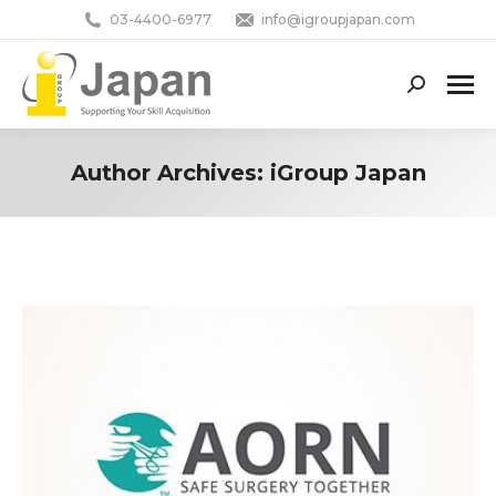
03-4400-6977
info@igroupjapan.com
Search:
Author Archives:
iGroup Japan
You are here: