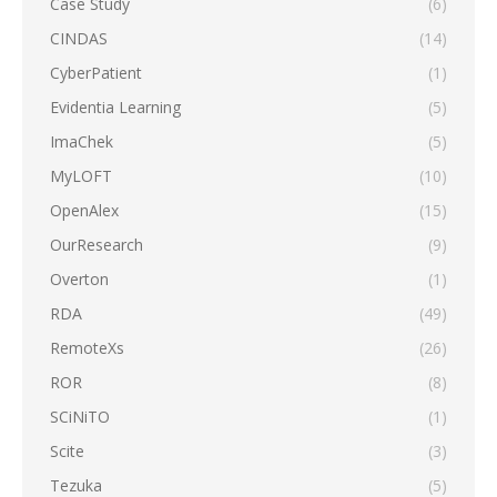
Case Study
(6)
CINDAS
(14)
CyberPatient
(1)
Evidentia Learning
(5)
ImaChek
(5)
MyLOFT
(10)
OpenAlex
(15)
OurResearch
(9)
Overton
(1)
RDA
(49)
RemoteXs
(26)
ROR
(8)
SCiNiTO
(1)
Scite
(3)
Tezuka
(5)