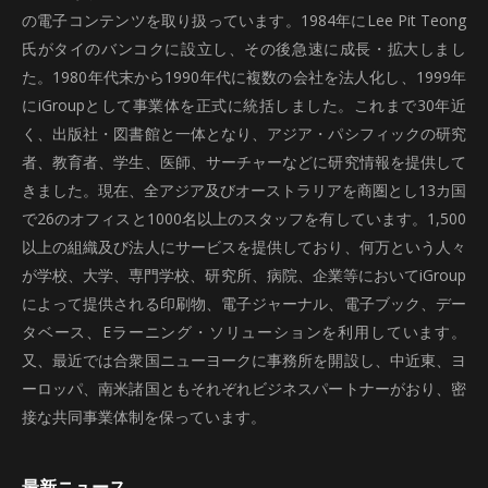
の電子コンテンツを取り扱っています。1984年にLee Pit Teong
氏がタイのバンコクに設立し、その後急速に成長・拡大しまし
た。1980年代末から1990年代に複数の会社を法人化し、1999年
にiGroupとして事業体を正式に統括しました。これまで30年近
く、出版社・図書館と一体となり、アジア・パシフィックの研究
者、教育者、学生、医師、サーチャーなどに研究情報を提供して
きました。現在、全アジア及びオーストラリアを商圏とし13カ国
で26のオフィスと1000名以上のスタッフを有しています。1,500
以上の組織及び法人にサービスを提供しており、何万という人々
が学校、大学、専門学校、研究所、病院、企業等においてiGroup
によって提供される印刷物、電子ジャーナル、電子ブック、デー
タベース、Eラーニング・ソリューションを利用しています。
又、最近では合衆国ニューヨークに事務所を開設し、中近東、ヨ
ーロッパ、南米諸国ともそれぞれビジネスパートナーがおり、密
接な共同事業体制を保っています。
最新ニュース