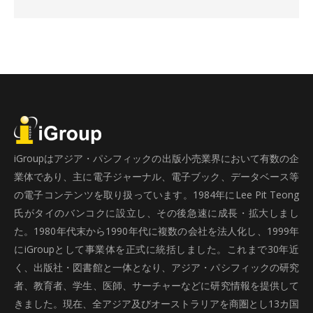
iGroupはアジア・パシフィックの出版小売業界において有数の企
業体であり、主に電子ジャーナル、電子ブック、データベース等
の電子コンテンツを取り扱っています。1984年にLee Pit Teong
氏がタイのバンコクに設立し、その後急速に成長・拡大しまし
た。1980年代末から1990年代に複数の会社を法人化し、1999年
にiGroupとして事業体を正式に統括しました。これまで30年近
く、出版社・図書館と一体となり、アジア・パシフィックの研究
者、教育者、学生、医師、サーチャーなどに研究情報を提供して
きました。現在、全アジア及びオーストラリアを商圏とし13カ国