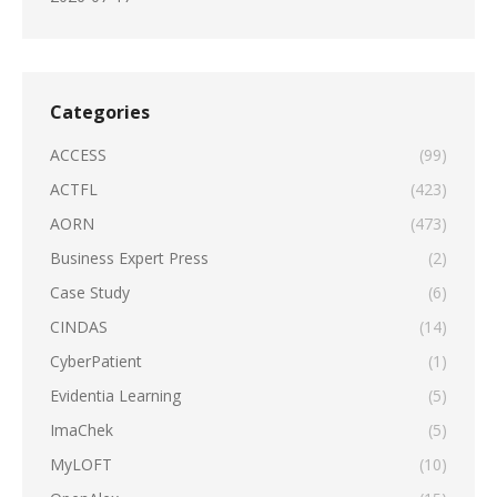
Categories
ACCESS
(99)
ACTFL
(423)
AORN
(473)
Business Expert Press
(2)
Case Study
(6)
CINDAS
(14)
CyberPatient
(1)
Evidentia Learning
(5)
ImaChek
(5)
MyLOFT
(10)