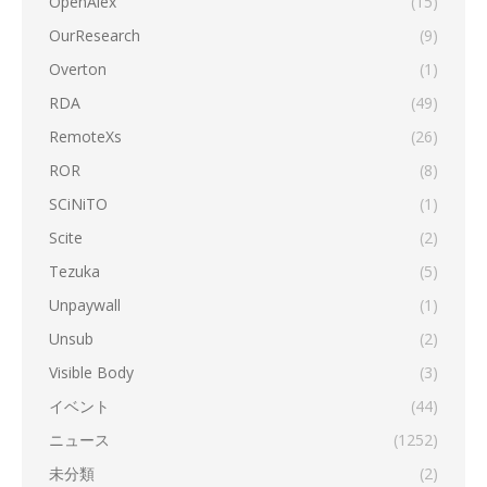
OpenAlex
(15)
OurResearch
(9)
Overton
(1)
RDA
(49)
RemoteXs
(26)
ROR
(8)
SCiNiTO
(1)
Scite
(2)
Tezuka
(5)
Unpaywall
(1)
Unsub
(2)
Visible Body
(3)
イベント
(44)
ニュース
(1252)
未分類
(2)