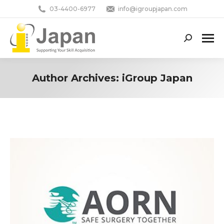
03-4400-6977
info@igroupjapan.com
Search:
Author Archives:
iGroup Japan
You are here: