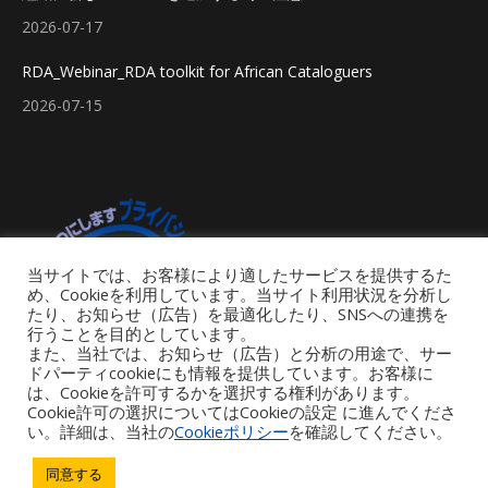
2026-07-17
RDA_Webinar_RDA toolkit for African Cataloguers
2026-07-15
当サイトでは、お客様により適したサービスを提供するた
め、Cookieを利用しています。当サイト利用状況を分析し
たり、お知らせ（広告）を最適化したり、SNSへの連携を
行うことを目的としています。
また、当社では、お知らせ（広告）と分析の用途で、サー
ドパーティcookieにも情報を提供しています。お客様に
は、Cookieを許可するかを選択する権利があります。
Cookie許可の選択についてはCookieの設定 に進んでくださ
い。詳細は、当社の
Cookieポリシー
を確認してください。
Footer Menu
同意する
Copyright © 2026 iGroup Japan. All rights reserved. Powered by iGroup