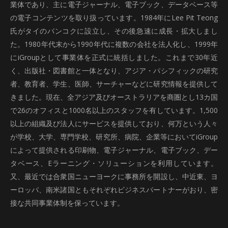
業体であり、主に電子ジャーナル、電子ブック、データベース等
の電子コンテンツを取り扱っています。1984年にLee Pit Teong
氏がタイのバンコクに設立し、その後急速に成長・拡大しまし
た。1980年代末から1990年代に複数の会社を法人化し、1999年
にiGroupとして事業体を正式に統括しました。これまで30年近
く、出版社・図書館と一体となり、アジア・パシフィックの研究
者、教育者、学生、医師、サーチャーなどに研究情報を提供して
きました。現在、全アジア及びオーストラリアを商圏とし13カ国
で26のオフィスと1000名以上のスタッフを有しています。1,500
以上の組織及び法人にサービスを提供しており、何万という人々
が学校、大学、専門学校、研究所、病院、企業等においてiGroup
によって提供される印刷物、電子ジャーナル、電子ブック、デー
タベース、Eラーニング・ソリューションを利用しています。
又、最近では合衆国ニューヨークに事務所を開設し、中近東、ヨ
ーロッパ、南米諸国ともそれぞれビジネスパートナーがおり、密
接な共同事業体制を保っています。