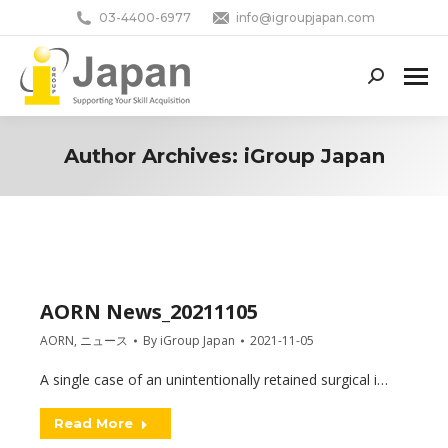
03-4400-6977
info@igroupjapan.com
Search:
Author Archives:
iGroup Japan
You are here:
AORN News_20211105
AORN
,
ニュース
By
iGroup Japan
2021-11-05
A single case of an unintentionally retained surgical i…
Read More