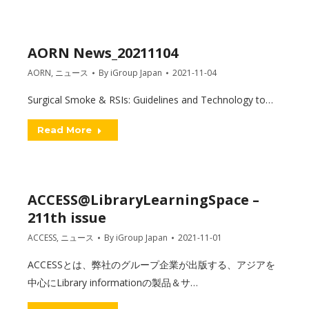
AORN News_20211104
AORN
,
ニュース
By
iGroup Japan
2021-11-04
Surgical Smoke & RSIs: Guidelines and Technology to…
Read More
ACCESS@LibraryLearningSpace –
211th issue
ACCESS
,
ニュース
By
iGroup Japan
2021-11-01
ACCESSとは、弊社のグループ企業が出版する、アジアを
中心にLibrary informationの製品＆サ…