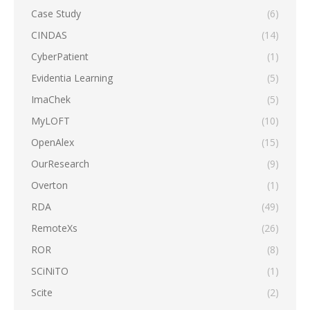
Case Study
(6)
CINDAS
(14)
CyberPatient
(1)
Evidentia Learning
(5)
ImaChek
(5)
MyLOFT
(10)
OpenAlex
(15)
OurResearch
(9)
Overton
(1)
RDA
(49)
RemoteXs
(26)
ROR
(8)
SCiNiTO
(1)
Scite
(2)