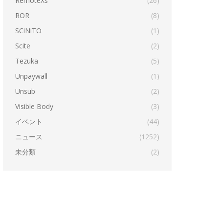
RemoteXs
(26)
ROR
(8)
SCiNiTO
(1)
Scite
(2)
Tezuka
(5)
Unpaywall
(1)
Unsub
(2)
Visible Body
(3)
イベント
(44)
ニュース
(1252)
未分類
(2)