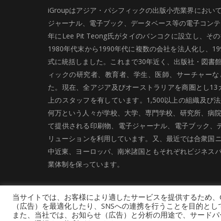
iGroupはアジア・パシフィックの出版小売業界にお
ジャーナル、電子ブック、データベース等の電子コンテン
年にLee Pit Teong氏がタイのバンコクに設立し
1980年代末から1990年代に複数の会社を法人化し、19
式に統括しました。これまで30年近く、出版社・図書
ィックの研究者、教育者、学生、医師、サーチャーな
た。現在、全アジア及びオーストラリアを商圏とし13カ
上のスタッフを有しています。1,500以上の組織及び
何万という人々が学校、大学、専門学校、研究所、病院、
て提供される印刷物、電子ジャーナル、電子ブック、
リューションを利用しています。又、最近では合衆国
中近東、ヨーロッパ、南米諸国ともそれぞれビジネス
業体制を保っています。
当サイトでは、お客様により適したサービスを提供するため、C
（広告）を最適化したり、SNSへの連携を行うことを目的とし
また、当社では、お知らせ（広告）と分析の用途で、サードパーティ