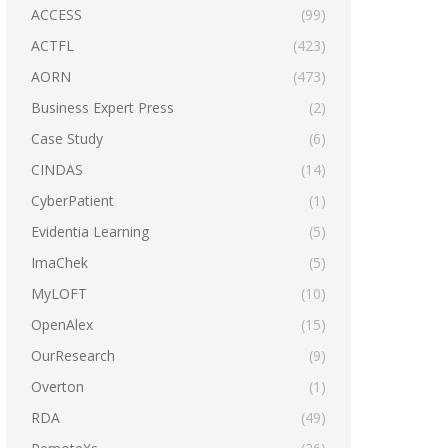
ACCESS
(99)
ACTFL
(423)
AORN
(473)
Business Expert Press
(2)
Case Study
(6)
CINDAS
(14)
CyberPatient
(1)
Evidentia Learning
(5)
ImaChek
(5)
MyLOFT
(10)
OpenAlex
(15)
OurResearch
(9)
Overton
(1)
RDA
(49)