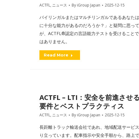
ACTFL
,
ニュース
By
iGroup Japan
2025-12-15
バイリンガルまたはマルチリンガルであるあなた
に十分な能力があるのだろうか？」と疑問に思っ
が、ACTFL®認定の言語能力テストを受けるこ
はありません。
Read More
ACTFL – LTI：安全を前
要件とベストプラクティス
ACTFL
,
ニュース
By
iGroup Japan
2025-12-15
長距離トラック輸送会社であれ、地域配送サービ
り立っています。配車指示や安全手順から、路上