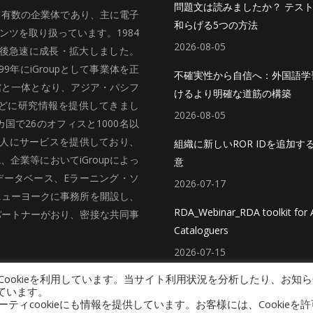
問題文は読みましたか？ テス
いて有数の企業体であり、主に電子
和らげる5つの方法
ツを取り扱っています。1984
2026-08-05
、その後急速に成長・拡大しました。
99年にiGroupとして事業体を正
不確実性から自信へ：外国語学
館と一体となり、アジア・パシフ
けるより明確な道筋の構築
どに研究情報を提供してきまし
2026-08-05
国で26のオフィスと1000名以
法人にサービスを提供しており、
組織に新しいROR IDを追加す
企業等においてiGroupによっ
意
データベース、Eラーニング・ソ
2026-07-17
ニューヨークに事務所を開設し、
RDA_Webinar_RDA toolkit for A
パートナーがおり、密接な共同事
Cataloguers
2026-07-15
ookieを利用しています。当サイト利用状況を分析したり、お知ら
ています。
cookieにも情報を提供しています。お客様には、Cookieを許