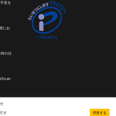
ト不安を
習にお
る時の注
frican
せ
可す
同意する