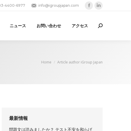
03-4400-6977
info@igroupjapan.com
Facebook
Linkedin
page
page
opens
opens
ニュース
お問い合わせ
アクセス
Search:
in
in
new
new
window
window
You are here:
Home
Article author iGroup Japan
最新情報
問題文は読みましたか？ テスト不安を和らげ