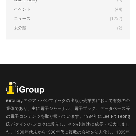
イベント
(44)
ニュース
(1252)
未分類
(2)
iGroupはアジア・パシフィックの出版小売業界において有数の企
業体であり、主に電子ジャーナル、電子ブック、データベース等
の電子コンテンツを取り扱っています。1984年にLee Pit Teong
氏がタイのバンコクに設立し、その後急速に成長・拡大しまし
た。1980年代末から1990年代に複数の会社を法人化し、1999年