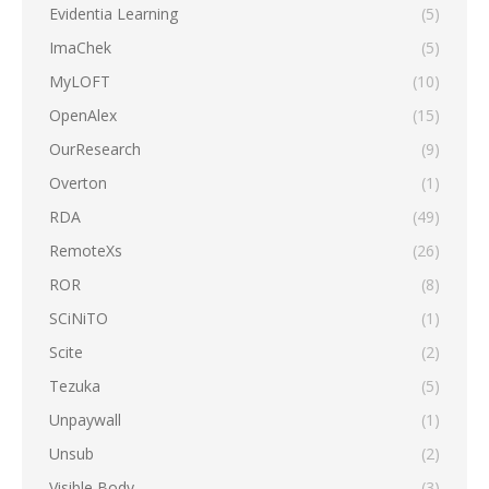
Evidentia Learning
(5)
ImaChek
(5)
MyLOFT
(10)
OpenAlex
(15)
OurResearch
(9)
Overton
(1)
RDA
(49)
RemoteXs
(26)
ROR
(8)
SCiNiTO
(1)
Scite
(2)
Tezuka
(5)
Unpaywall
(1)
Unsub
(2)
Visible Body
(3)