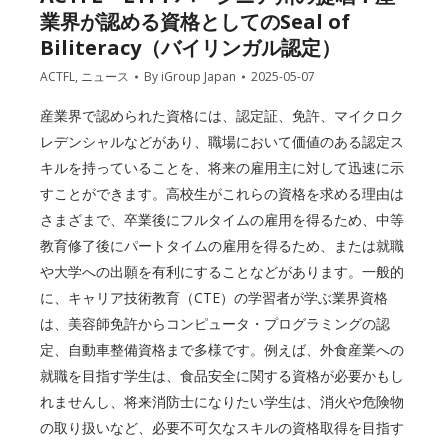
業界が認める資格としてのSeal of
Biliteracy（バイリンガル認定）
ACTFL
,
ニュース
By
iGroup Japan
2025-05-07
産業界で認められた資格には、認定証、免許、マイクロク
レデンシャルなどがあり、職場において価値のある認定ス
キルを持っていることを、将来の雇用主に対して迅速に示
すことができます。高校生がこれらの資格を求める理由は
さまざまで、卒業後にフルタイムの雇用を得るため、中等
教育修了後にパートタイムの雇用を得るため、または就職
や大学への出願を有利にすることなどがあります。一般的
に、キャリア技術教育（CTE）の学習者が学ぶ業界資格
は、美容師免許からコンピュータ・プログラミングの認
定、自動車整備資格まで多様です。例えば、外食産業への
就職を目指す学生は、食品安全に関する資格が必要かもし
れませんし、将来消防士になりたい学生は、消火や危険物
の取り扱いなど、必要不可欠なスキルの資格取得を目指す