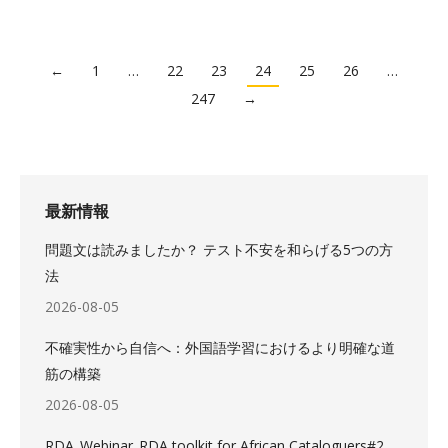
←
1
…
22
23
24
25
26
…
247
→
最新情報
問題文は読みましたか？ テスト不安を和らげる5つの方
法
2026-08-05
不確実性から自信へ：外国語学習におけるより明確な道
筋の構築
2026-08-05
RDA_Webinar_RDA toolkit for African Cataloguers#2