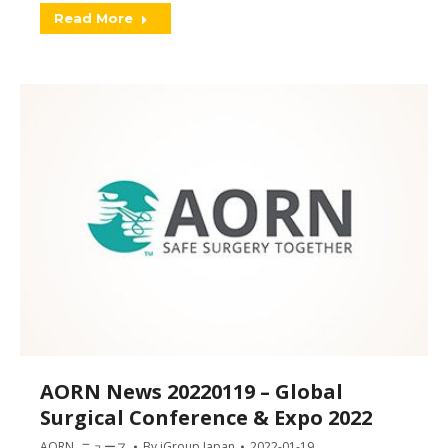
Read More
AORN News 20220119 – Global
Surgical Conference & Expo 2022
AORN
,
ニュース
By
iGroup Japan
2022-01-19