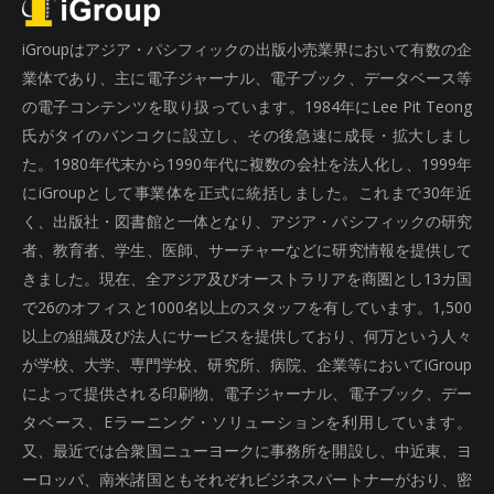
iGroupはアジア・パシフィックの出版小売業界において有数の企
業体であり、主に電子ジャーナル、電子ブック、データベース等
の電子コンテンツを取り扱っています。1984年にLee Pit Teong
氏がタイのバンコクに設立し、その後急速に成長・拡大しまし
た。1980年代末から1990年代に複数の会社を法人化し、1999年
にiGroupとして事業体を正式に統括しました。これまで30年近
く、出版社・図書館と一体となり、アジア・パシフィックの研究
者、教育者、学生、医師、サーチャーなどに研究情報を提供して
きました。現在、全アジア及びオーストラリアを商圏とし13カ国
で26のオフィスと1000名以上のスタッフを有しています。1,500
以上の組織及び法人にサービスを提供しており、何万という人々
が学校、大学、専門学校、研究所、病院、企業等においてiGroup
によって提供される印刷物、電子ジャーナル、電子ブック、デー
タベース、Eラーニング・ソリューションを利用しています。
又、最近では合衆国ニューヨークに事務所を開設し、中近東、ヨ
ーロッパ、南米諸国ともそれぞれビジネスパートナーがおり、密