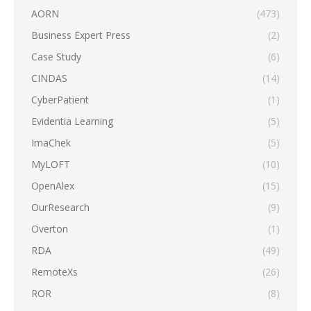
AORN
(473)
Business Expert Press
(2)
Case Study
(6)
CINDAS
(14)
CyberPatient
(1)
Evidentia Learning
(5)
ImaChek
(5)
MyLOFT
(10)
OpenAlex
(15)
OurResearch
(9)
Overton
(1)
RDA
(49)
RemoteXs
(26)
ROR
(8)