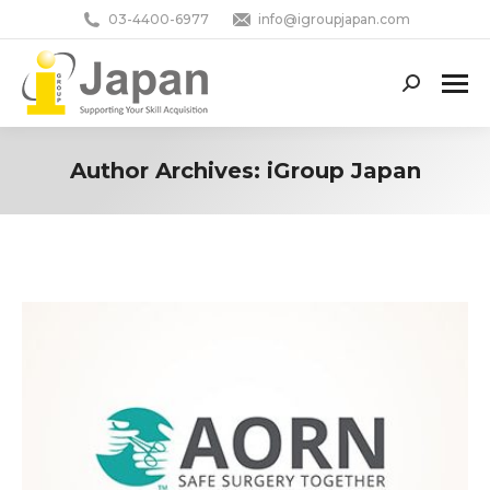
03-4400-6977
info@igroupjapan.com
Search:
Author Archives:
iGroup Japan
You are here: