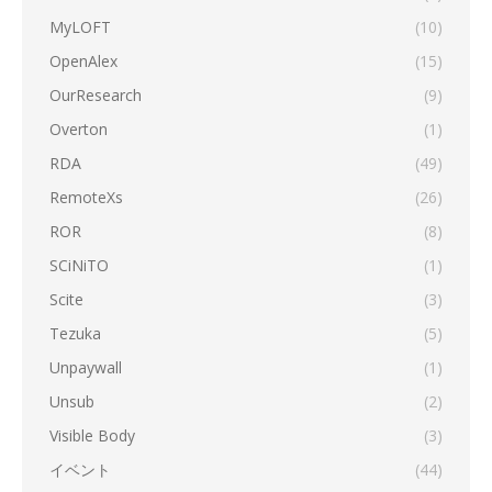
MyLOFT
(10)
OpenAlex
(15)
OurResearch
(9)
Overton
(1)
RDA
(49)
RemoteXs
(26)
ROR
(8)
SCiNiTO
(1)
Scite
(3)
Tezuka
(5)
Unpaywall
(1)
Unsub
(2)
Visible Body
(3)
イベント
(44)