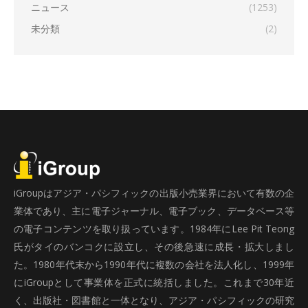
ニュース
(1253)
未分類
(2)
iGroupはアジア・パシフィックの出版小売業界において有数の企
業体であり、主に電子ジャーナル、電子ブック、データベース等
の電子コンテンツを取り扱っています。1984年にLee Pit Teong
氏がタイのバンコクに設立し、その後急速に成長・拡大しまし
た。1980年代末から1990年代に複数の会社を法人化し、1999年
にiGroupとして事業体を正式に統括しました。これまで30年近
く、出版社・図書館と一体となり、アジア・パシフィックの研究