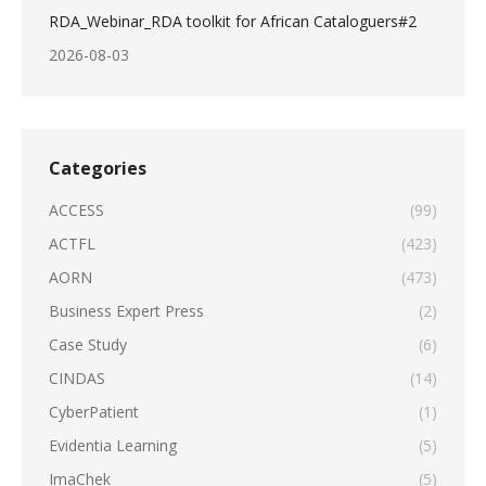
RDA_Webinar_RDA toolkit for African Cataloguers#2
2026-08-03
Categories
ACCESS
(99)
ACTFL
(423)
AORN
(473)
Business Expert Press
(2)
Case Study
(6)
CINDAS
(14)
CyberPatient
(1)
Evidentia Learning
(5)
ImaChek
(5)