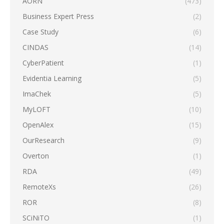
AORN
(473)
Business Expert Press
(2)
Case Study
(6)
CINDAS
(14)
CyberPatient
(1)
Evidentia Learning
(5)
ImaChek
(5)
MyLOFT
(10)
OpenAlex
(15)
OurResearch
(9)
Overton
(1)
RDA
(49)
RemoteXs
(26)
ROR
(8)
SCiNiTO
(1)