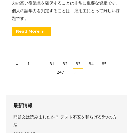
力の高い従業員を確保することは非常に重要な資産です。
個人の語学力を判定することは、雇用主にとって難しい課
題です。
Read More
←
1
…
81
82
83
84
85
…
247
→
最新情報
問題文は読みましたか？ テスト不安を和らげる5つの方
法