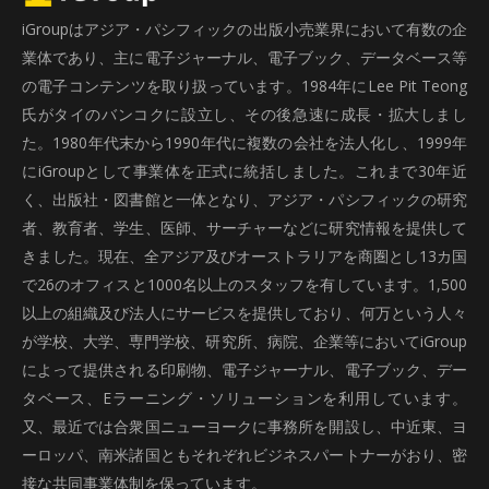
iGroupはアジア・パシフィックの出版小売業界において有数の企
業体であり、主に電子ジャーナル、電子ブック、データベース等
の電子コンテンツを取り扱っています。1984年にLee Pit Teong
氏がタイのバンコクに設立し、その後急速に成長・拡大しまし
た。1980年代末から1990年代に複数の会社を法人化し、1999年
にiGroupとして事業体を正式に統括しました。これまで30年近
く、出版社・図書館と一体となり、アジア・パシフィックの研究
者、教育者、学生、医師、サーチャーなどに研究情報を提供して
きました。現在、全アジア及びオーストラリアを商圏とし13カ国
で26のオフィスと1000名以上のスタッフを有しています。1,500
以上の組織及び法人にサービスを提供しており、何万という人々
が学校、大学、専門学校、研究所、病院、企業等においてiGroup
によって提供される印刷物、電子ジャーナル、電子ブック、デー
タベース、Eラーニング・ソリューションを利用しています。
又、最近では合衆国ニューヨークに事務所を開設し、中近東、ヨ
ーロッパ、南米諸国ともそれぞれビジネスパートナーがおり、密
接な共同事業体制を保っています。