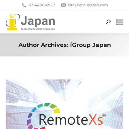
03-4400-6977
info@igroupjapan.com
Search:
Author Archives:
iGroup Japan
You are here: