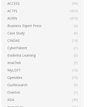
ACCESS
(99)
ACTFL
(423)
AORN
(473)
Business Expert Press
(2)
Case Study
(6)
CINDAS
(14)
CyberPatient
(1)
Evidentia Learning
(5)
ImaChek
(5)
MyLOFT
(10)
OpenAlex
(15)
OurResearch
(9)
Overton
(1)
RDA
(49)