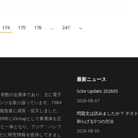
174
175
176
…
247
→
最新ニュース
Scite Update 202605
いて有数の企業体であり、主に電子
2026-08-07
ツを取り扱っています。1984
、その後急速に成長・拡大しました。
問題文は読みましたか？ テス
99年にiGroupとして事業体を正
和らげる5つの方法
館と一体となり、アジア・パシフ
2026-08-05
どに研究情報を提供してきまし