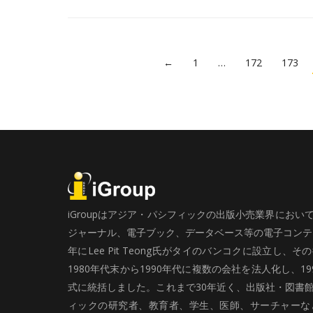
←
1
…
172
173
iGroupはアジア・パシフィックの出版小売業界にお
ジャーナル、電子ブック、データベース等の電子コンテン
年にLee Pit Teong氏がタイのバンコクに設立し
1980年代末から1990年代に複数の会社を法人化し、19
式に統括しました。これまで30年近く、出版社・図書
ィックの研究者、教育者、学生、医師、サーチャーな