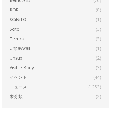
RemoteXs
(26)
ROR
(8)
SCiNiTO
(1)
Scite
(3)
Tezuka
(5)
Unpaywall
(1)
Unsub
(2)
Visible Body
(3)
イベント
(44)
ニュース
(1253)
未分類
(2)