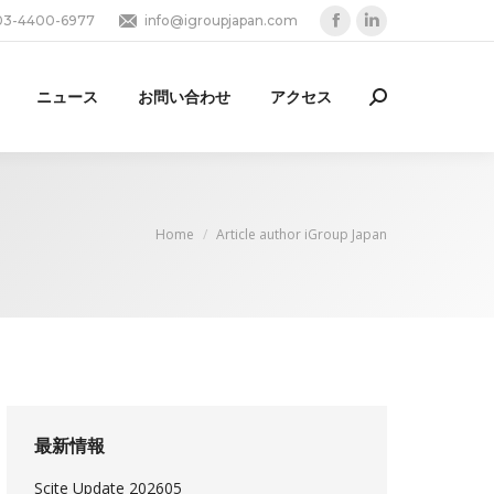
03-4400-6977
info@igroupjapan.com
Facebook
Linkedin
page
page
opens
opens
ニュース
お問い合わせ
アクセス
Search:
in
in
new
new
window
window
You are here:
Home
Article author iGroup Japan
最新情報
Scite Update 202605