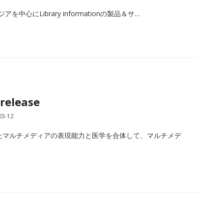
心にLibrary informationの製品＆サ…
release
03-12
けたマルチメディアの表現能力と医学を合体して、マルチメデ