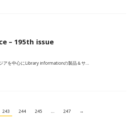
e – 195th issue
心にLibrary informationの製品＆サ…
243
244
245
…
247
→