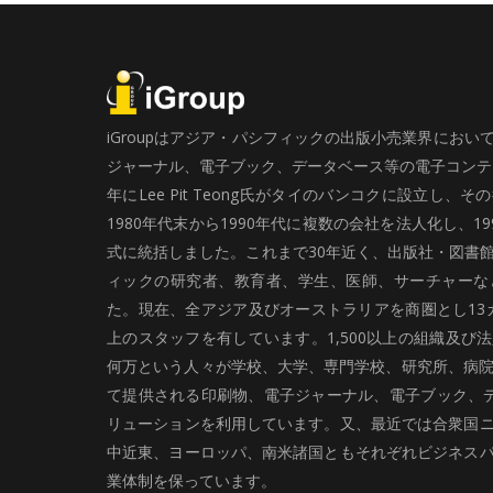
iGroupはアジア・パシフィックの出版小売業界にお
ジャーナル、電子ブック、データベース等の電子コンテン
年にLee Pit Teong氏がタイのバンコクに設立し
1980年代末から1990年代に複数の会社を法人化し、19
式に統括しました。これまで30年近く、出版社・図書
ィックの研究者、教育者、学生、医師、サーチャーな
た。現在、全アジア及びオーストラリアを商圏とし13カ
上のスタッフを有しています。1,500以上の組織及び
何万という人々が学校、大学、専門学校、研究所、病院、
て提供される印刷物、電子ジャーナル、電子ブック、
リューションを利用しています。又、最近では合衆国
中近東、ヨーロッパ、南米諸国ともそれぞれビジネス
業体制を保っています。