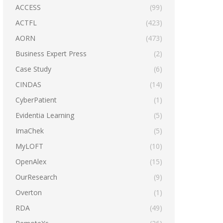
ACCESS
(99)
ACTFL
(423)
AORN
(473)
Business Expert Press
(2)
Case Study
(6)
CINDAS
(14)
CyberPatient
(1)
Evidentia Learning
(5)
ImaChek
(5)
MyLOFT
(10)
OpenAlex
(15)
OurResearch
(9)
Overton
(1)
RDA
(49)