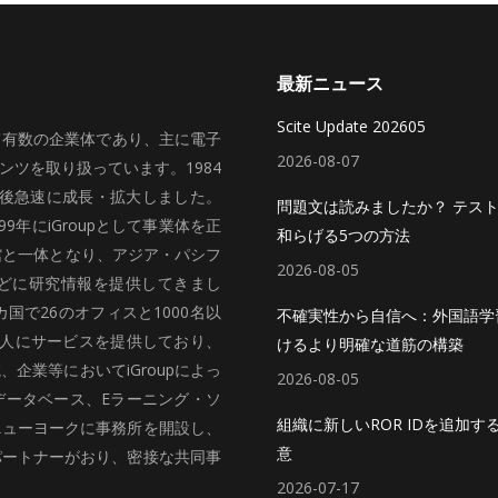
最新ニュース
Scite Update 202605
いて有数の企業体であり、主に電子
2026-08-07
ツを取り扱っています。1984
、その後急速に成長・拡大しました。
問題文は読みましたか？ テス
99年にiGroupとして事業体を正
和らげる5つの方法
館と一体となり、アジア・パシフ
2026-08-05
どに研究情報を提供してきまし
国で26のオフィスと1000名以
不確実性から自信へ：外国語学
法人にサービスを提供しており、
けるより明確な道筋の構築
企業等においてiGroupによっ
2026-08-05
データベース、Eラーニング・ソ
組織に新しいROR IDを追加す
ニューヨークに事務所を開設し、
意
パートナーがおり、密接な共同事
2026-07-17