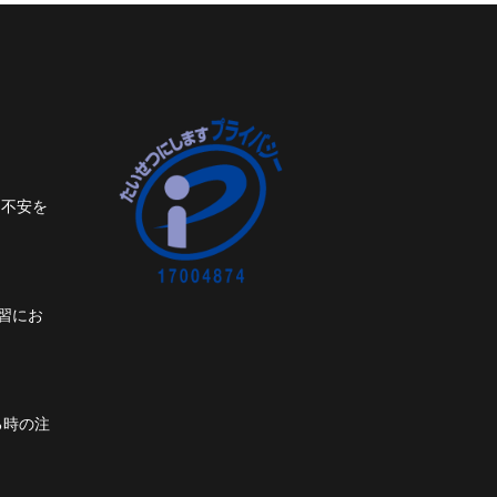
ト不安を
習にお
る時の注