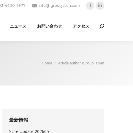
03-4400-6977
info@igroupjapan.com
Facebook
Linkedin
page
page
opens
opens
ニュース
お問い合わせ
アクセス
Search:
in
in
new
new
window
window
You are here:
Home
Article author iGroup Japan
最新情報
Scite Update 202605