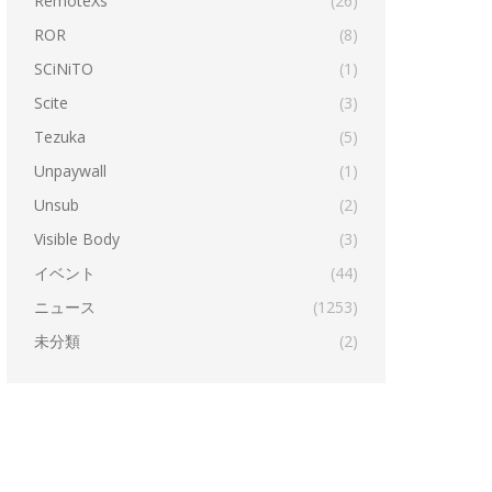
RemoteXs
(26)
ROR
(8)
SCiNiTO
(1)
Scite
(3)
Tezuka
(5)
Unpaywall
(1)
Unsub
(2)
Visible Body
(3)
イベント
(44)
ニュース
(1253)
未分類
(2)