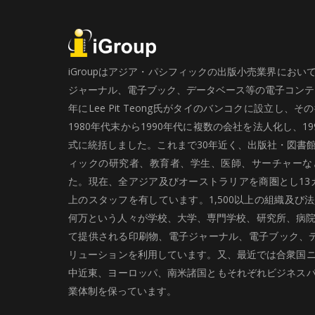
iGroupはアジア・パシフィックの出版小売業界にお
ジャーナル、電子ブック、データベース等の電子コンテン
年にLee Pit Teong氏がタイのバンコクに設立し
1980年代末から1990年代に複数の会社を法人化し、19
式に統括しました。これまで30年近く、出版社・図書
ィックの研究者、教育者、学生、医師、サーチャーな
た。現在、全アジア及びオーストラリアを商圏とし13カ
上のスタッフを有しています。1,500以上の組織及び
何万という人々が学校、大学、専門学校、研究所、病院、
て提供される印刷物、電子ジャーナル、電子ブック、
リューションを利用しています。又、最近では合衆国
中近東、ヨーロッパ、南米諸国ともそれぞれビジネス
業体制を保っています。