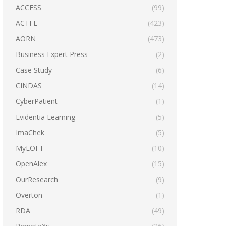
ACCESS
(99)
ACTFL
(423)
AORN
(473)
Business Expert Press
(2)
Case Study
(6)
CINDAS
(14)
CyberPatient
(1)
Evidentia Learning
(5)
ImaChek
(5)
MyLOFT
(10)
OpenAlex
(15)
OurResearch
(9)
Overton
(1)
RDA
(49)