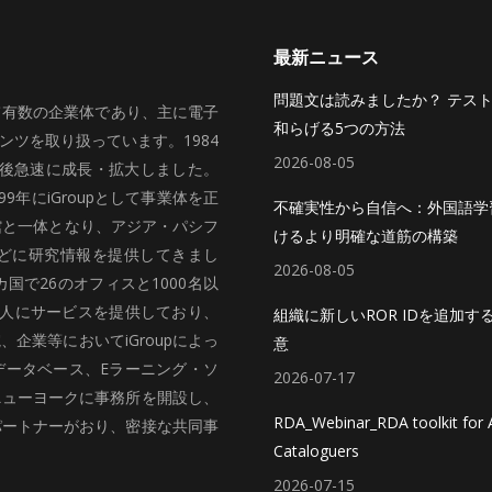
最新ニュース
問題文は読みましたか？ テス
いて有数の企業体であり、主に電子
和らげる5つの方法
ツを取り扱っています。1984
2026-08-05
、その後急速に成長・拡大しました。
99年にiGroupとして事業体を正
不確実性から自信へ：外国語学
館と一体となり、アジア・パシフ
けるより明確な道筋の構築
どに研究情報を提供してきまし
2026-08-05
国で26のオフィスと1000名以
法人にサービスを提供しており、
組織に新しいROR IDを追加す
企業等においてiGroupによっ
意
データベース、Eラーニング・ソ
2026-07-17
ニューヨークに事務所を開設し、
RDA_Webinar_RDA toolkit for A
パートナーがおり、密接な共同事
Cataloguers
2026-07-15