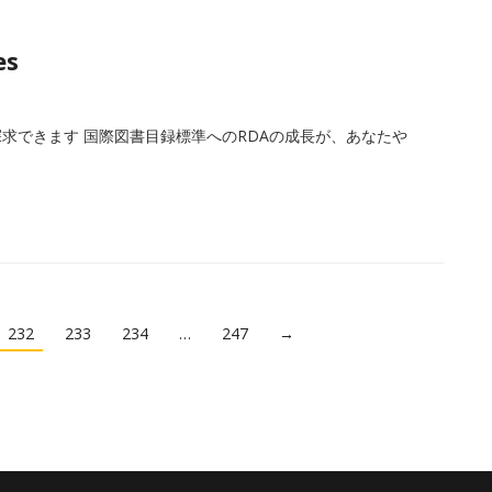
es
求できます 国際図書目録標準へのRDAの成長が、あなたや
232
233
234
…
247
→