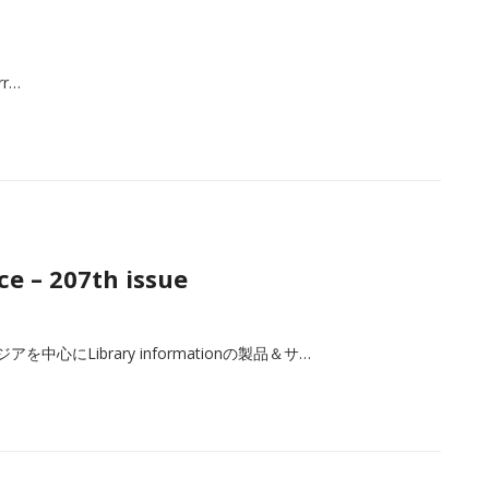
urr…
e – 207th issue
心にLibrary informationの製品＆サ…