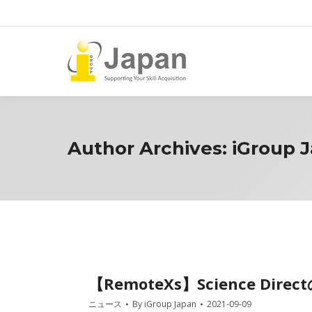
Author Archives:
iGroup 
【RemoteXs】Science Dir
ニュース
By
iGroup Japan
2021-09-09