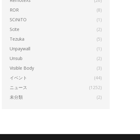
RemoteXs
(26)
ROR
(8)
SCiNiTO
(1)
Scite
(2)
Tezuka
(5)
Unpaywall
(1)
Unsub
(2)
Visible Body
(3)
イベント
(44)
ニュース
(1252)
未分類
(2)