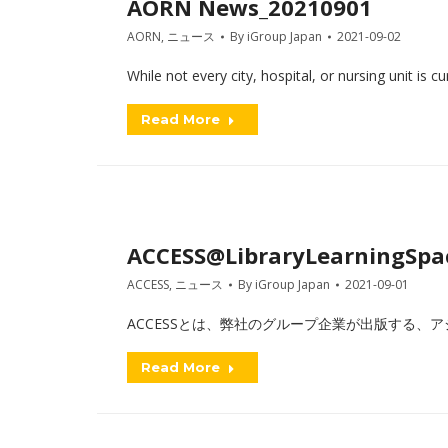
AORN News_20210901
AORN
,
ニュース
By
iGroup Japan
2021-09-02
While not every city, hospital, or nursing unit is c
Read More
ACCESS@LibraryLearningSpac
ACCESS
,
ニュース
By
iGroup Japan
2021-09-01
ACCESSとは、弊社のグループ企業が出版する、アジアを中
Read More