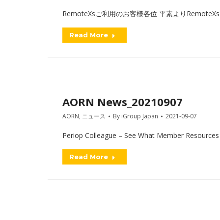
RemoteXsご利用のお客様各位 平素よりRemot
Read More
AORN News_20210907
AORN
,
ニュース
By
iGroup Japan
2021-09-07
Periop Colleague – See What Member Resources
Read More