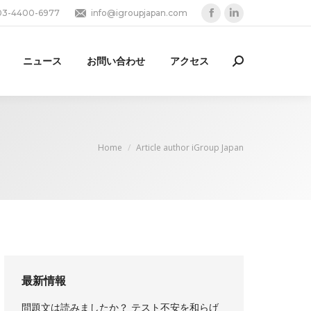
03-4400-6977
info@igroupjapan.com
Facebook
Linkedin
page
page
opens
opens
ニュース
お問い合わせ
アクセス
Search:
in
in
new
new
window
window
You are here:
Home
Article author iGroup Japan
最新情報
問題文は読みましたか？ テスト不安を和らげ