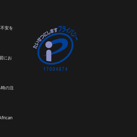
ト不安を
習にお
る時の注
frican