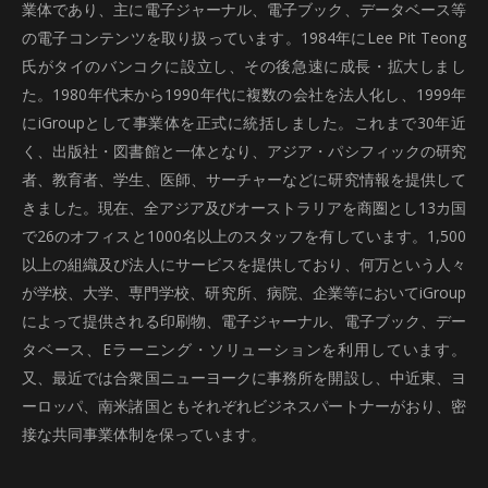
業体であり、主に電子ジャーナル、電子ブック、データベース等
の電子コンテンツを取り扱っています。1984年にLee Pit Teong
氏がタイのバンコクに設立し、その後急速に成長・拡大しまし
た。1980年代末から1990年代に複数の会社を法人化し、1999年
にiGroupとして事業体を正式に統括しました。これまで30年近
く、出版社・図書館と一体となり、アジア・パシフィックの研究
者、教育者、学生、医師、サーチャーなどに研究情報を提供して
きました。現在、全アジア及びオーストラリアを商圏とし13カ国
で26のオフィスと1000名以上のスタッフを有しています。1,500
以上の組織及び法人にサービスを提供しており、何万という人々
が学校、大学、専門学校、研究所、病院、企業等においてiGroup
によって提供される印刷物、電子ジャーナル、電子ブック、デー
タベース、Eラーニング・ソリューションを利用しています。
又、最近では合衆国ニューヨークに事務所を開設し、中近東、ヨ
ーロッパ、南米諸国ともそれぞれビジネスパートナーがおり、密
接な共同事業体制を保っています。