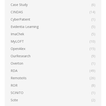
Case Study
(6)
CINDAS
(14)
CyberPatient
(1)
Evidentia Learning
(5)
ImaChek
(5)
MyLOFT
(10)
OpenAlex
(15)
OurResearch
(9)
Overton
(1)
RDA
(49)
RemoteXs
(26)
ROR
(8)
SCiNiTO
(1)
Scite
(2)