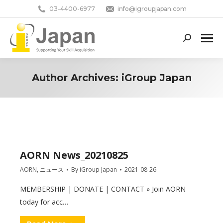
03-4400-6977
info@igroupjapan.com
Search:
Author Archives:
iGroup Japan
You are here:
AORN News_20210825
AORN
,
ニュース
By
iGroup Japan
2021-08-26
MEMBERSHIP | DONATE | CONTACT » Join AORN
today for acc…