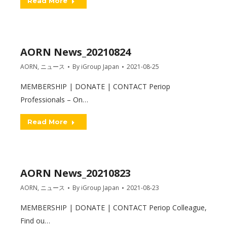
Read More
AORN News_20210824
AORN
,
ニュース
By
iGroup Japan
2021-08-25
MEMBERSHIP | DONATE | CONTACT Periop
Professionals – On…
Read More
AORN News_20210823
AORN
,
ニュース
By
iGroup Japan
2021-08-23
MEMBERSHIP | DONATE | CONTACT Periop Colleague,
Find ou…