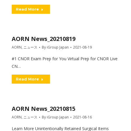
Read More
AORN News_20210819
AORN
,
ニュース
By
iGroup Japan
2021-08-19
#1 CNOR Exam Prep for You Virtual Prep for CNOR Live
CN…
Read More
AORN News_20210815
AORN
,
ニュース
By
iGroup Japan
2021-08-16
Learn More Unintentionally Retained Surgical Items