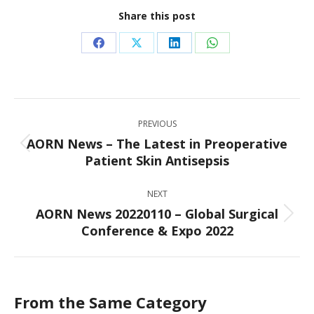
Share this post
Share
Share
Share
Share
on
on
on
on
Facebook
X
LinkedIn
WhatsApp
Post
PREVIOUS
navigation
AORN News – The Latest in Preoperative
Previous
Patient Skin Antisepsis
post:
NEXT
AORN News 20220110 – Global Surgical
Next
Conference & Expo 2022
post:
From the Same Category