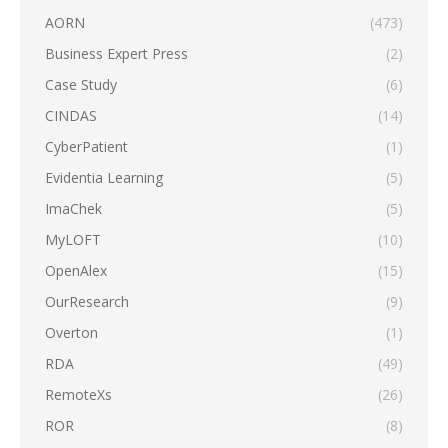
AORN
(473)
Business Expert Press
(2)
Case Study
(6)
CINDAS
(14)
CyberPatient
(1)
Evidentia Learning
(5)
ImaChek
(5)
MyLOFT
(10)
OpenAlex
(15)
OurResearch
(9)
Overton
(1)
RDA
(49)
RemoteXs
(26)
ROR
(8)