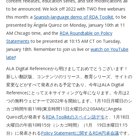
content releases, education series, and site modifications all
to be announced. We kick off 2022 with TWO free webinars
this month: a
Spanish-language demo of RDA Toolkit
, to be
presented by Ángela Quiroz on Monday, January 10th at 11
AM Chicago time, and the
RDA Roundtable on Policy
Statements
to be presented at 10:15 AM CT on Tuesday,
January 18th. Remember to join us live or
watch on YouTube
later
!
ALA Digital Referenceから明けましておめでとうございます！
新しい翻訳版、コンテンツのリリース、教育シリーズ、サイトの
変更などがすべて発表される予定であり、今年はALA Digital
Referenceにとってエキサイティングな年になります。今月は2
つの無料ウェビナーで2022年を開始します。1月10日月曜日のシ
カゴ時間午前11時(東京時間11日火曜日の2:00AM)にAngela
Quiroz氏が発表する
RDA Toolkitのスペイン語デモ
と、1月18日
火曜日の午前10時15分（シカゴ時間）（1月 19日水曜日1:15
分）に発表される
Policy Statementに関するRDA円卓会議
です。