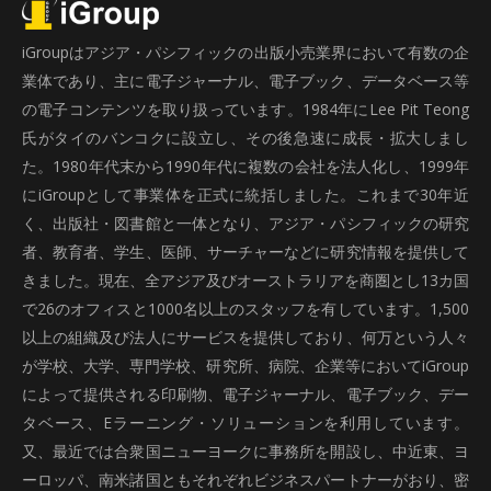
iGroupはアジア・パシフィックの出版小売業界において有数の企
業体であり、主に電子ジャーナル、電子ブック、データベース等
の電子コンテンツを取り扱っています。1984年にLee Pit Teong
氏がタイのバンコクに設立し、その後急速に成長・拡大しまし
た。1980年代末から1990年代に複数の会社を法人化し、1999年
にiGroupとして事業体を正式に統括しました。これまで30年近
く、出版社・図書館と一体となり、アジア・パシフィックの研究
者、教育者、学生、医師、サーチャーなどに研究情報を提供して
きました。現在、全アジア及びオーストラリアを商圏とし13カ国
で26のオフィスと1000名以上のスタッフを有しています。1,500
以上の組織及び法人にサービスを提供しており、何万という人々
が学校、大学、専門学校、研究所、病院、企業等においてiGroup
によって提供される印刷物、電子ジャーナル、電子ブック、デー
タベース、Eラーニング・ソリューションを利用しています。
又、最近では合衆国ニューヨークに事務所を開設し、中近東、ヨ
ーロッパ、南米諸国ともそれぞれビジネスパートナーがおり、密