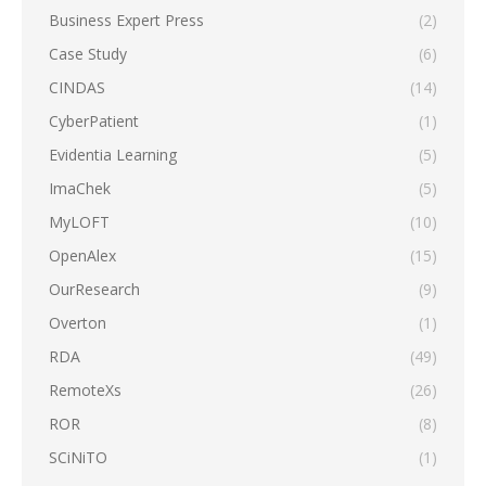
Business Expert Press
(2)
Case Study
(6)
CINDAS
(14)
CyberPatient
(1)
Evidentia Learning
(5)
ImaChek
(5)
MyLOFT
(10)
OpenAlex
(15)
OurResearch
(9)
Overton
(1)
RDA
(49)
RemoteXs
(26)
ROR
(8)
SCiNiTO
(1)