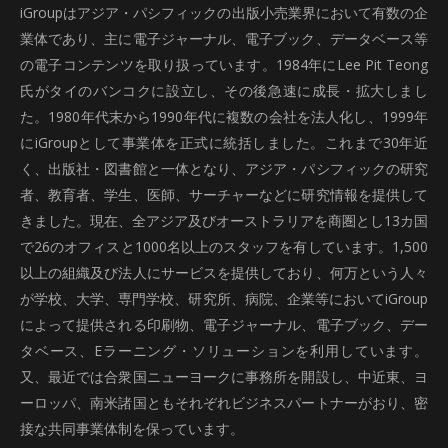
iGroupはアジア・パシフィックの出版小売業界において有数の企
業体であり、主に電子ジャーナル、電子ブック、データベース等
の電子コンテンツを取り扱っています。1984年にLee Pit Teong
氏がタイのバンコクに設立し、その後急速に成長・拡大しまし
た。1980年代末から1990年代に複数の会社を法人化し、1999年
にiGroupとして事業体を正式に統括しました。これまで30年近
く、出版社・図書館と一体となり、アジア・パシフィックの研究
者、教育者、学生、医師、サーチャーなどに研究情報を提供して
きました。現在、全アジア及びオーストラリアを商圏とし13カ国
で26のオフィスと1000名以上のスタッフを有しています。1,500
以上の組織及び法人にサービスを提供しており、何万という人々
が学校、大学、専門学校、研究所、病院、企業等においてiGroup
によって提供される印刷物、電子ジャーナル、電子ブック、デー
タベース、Eラーニング・ソリューションを利用しています。
又、最近では合衆国ニューヨークに事務所を開設し、中近東、ヨ
ーロッパ、南米諸国ともそれぞれビジネスパートナーがおり、密
接な共同事業体制を保っています。