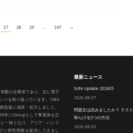
27
28
29
…
247
→
最新ニュース
Scite Update 202605
いて有数の企業体であり、主に電子
2026-08-07
ツを取り扱っています。1984
、その後急速に成長・拡大しました。
問題文は読みましたか？ テス
99年にiGroupとして事業体を正
和らげる5つの方法
館と一体となり、アジア・パシフ
2026-08-05
どに研究情報を提供してきまし