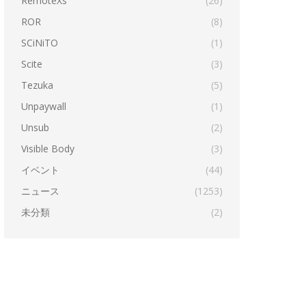
RemoteXs
(26)
ROR
(8)
SCiNiTO
(1)
Scite
(3)
Tezuka
(5)
Unpaywall
(1)
Unsub
(2)
Visible Body
(3)
イベント
(44)
ニュース
(1253)
未分類
(2)