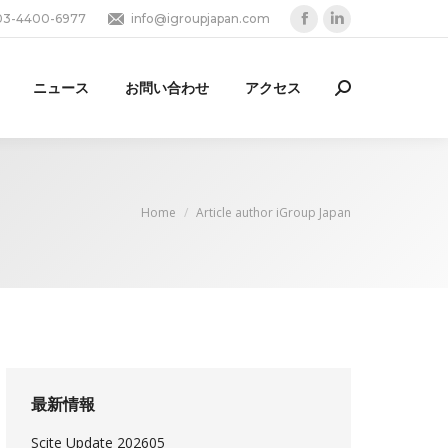
03-4400-6977
info@igroupjapan.com
Facebook
Linkedin
page
page
opens
opens
ニュース
お問い合わせ
アクセス
Search:
in
in
new
new
window
window
You are here:
Home
Article author iGroup Japan
最新情報
Scite Update 202605