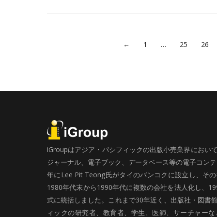
←
1
…
25
26
iGroupはアジア・パシフィックの出版小売業界にお
ジャーナル、電子ブック、データベース等の電子コンテン
年にLee Pit Teong氏がタイのバンコクに設立し
1980年代末から1990年代に複数の会社を法人化し、19
式に統括しました。これまで30年近く、出版社・図書
ィックの研究者、教育者、学生、医師、サーチャーな