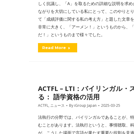
しく抗議し、「A」を取るための詳細な説明を求め
ながりを大切にしている私にとって、このやりと
て「成績評価に関する私の考え方」と題した文章
非常に大きく、「アーメン！」というものから、
だ！」というものまで様々でした。
Read More
ACTFL – LTI：バイリン
る： 語学資格の活用
ACTFL
,
ニュース
By
iGroup Japan
2025-03-25
法執行の分野では、バイリンガルであることが、
むことがあります。法執行というと、事情聴取、
が、こうした場面で言語が果たす重要な役割を見