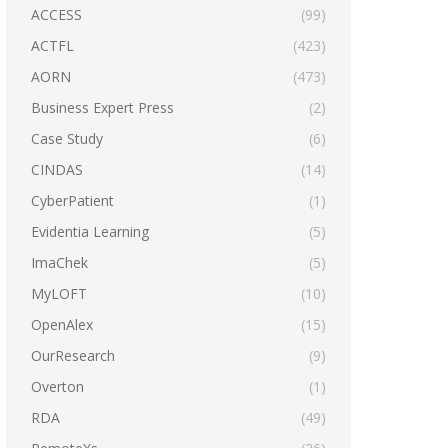
ACCESS
(99)
ACTFL
(423)
AORN
(473)
Business Expert Press
(2)
Case Study
(6)
CINDAS
(14)
CyberPatient
(1)
Evidentia Learning
(5)
ImaChek
(5)
MyLOFT
(10)
OpenAlex
(15)
OurResearch
(9)
Overton
(1)
RDA
(49)