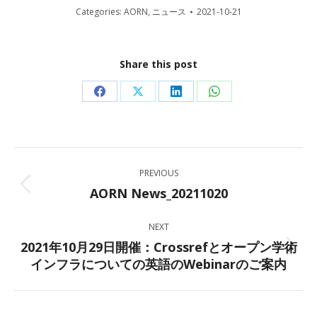
Categories:
AORN
,
ニュース
2021-10-21
Share this post
Share
Share
Share
Share
on
on
on
on
Facebook
X
LinkedIn
WhatsApp
Post
PREVIOUS
navigation
AORN News_20211020
Previous
post:
NEXT
2021年10月29日開催：Crossrefとオープン学術
Next
インフラについての英語のWebinarのご案内
post: