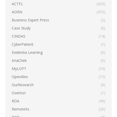
ACTFL
(423)
AORN
(473)
Business Expert Press
(2)
Case Study
(6)
CINDAS
(14)
CyberPatient
(1)
Evidentia Learning
(5)
ImaChek
(5)
MyLOFT
(10)
OpenAlex
(15)
OurResearch
(9)
Overton
(1)
RDA
(49)
RemoteXs
(26)