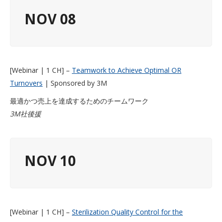
NOV 08
[Webinar | 1 CH] –
Teamwork to Achieve Optimal OR
Turnovers
| Sponsored by 3M
最適かつ売上を達成するためのチームワーク
3M社後援
NOV 10
[Webinar | 1 CH] –
Sterilization Quality Control for the