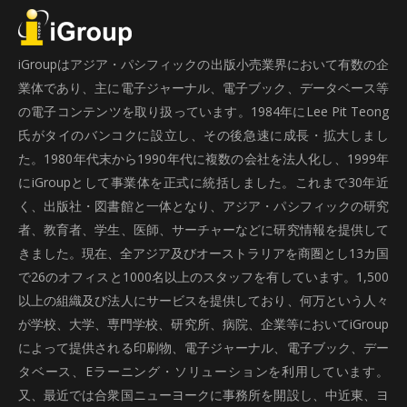
iGroupはアジア・パシフィックの出版小売業界において有数の企
業体であり、主に電子ジャーナル、電子ブック、データベース等
の電子コンテンツを取り扱っています。1984年にLee Pit Teong
氏がタイのバンコクに設立し、その後急速に成長・拡大しまし
た。1980年代末から1990年代に複数の会社を法人化し、1999年
にiGroupとして事業体を正式に統括しました。これまで30年近
く、出版社・図書館と一体となり、アジア・パシフィックの研究
者、教育者、学生、医師、サーチャーなどに研究情報を提供して
きました。現在、全アジア及びオーストラリアを商圏とし13カ国
で26のオフィスと1000名以上のスタッフを有しています。1,500
以上の組織及び法人にサービスを提供しており、何万という人々
が学校、大学、専門学校、研究所、病院、企業等においてiGroup
によって提供される印刷物、電子ジャーナル、電子ブック、デー
タベース、Eラーニング・ソリューションを利用しています。
又、最近では合衆国ニューヨークに事務所を開設し、中近東、ヨ