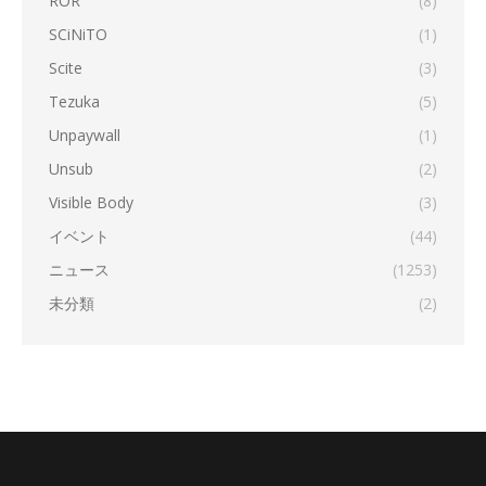
ROR
(8)
SCiNiTO
(1)
Scite
(3)
Tezuka
(5)
Unpaywall
(1)
Unsub
(2)
Visible Body
(3)
イベント
(44)
ニュース
(1253)
未分類
(2)