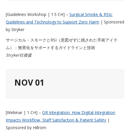
[Guidelines Workshop | 1.5 CH] –
Surgical Smoke & RSIs:
Guidelines and Technology to Support Zero Harm
| Sponsored
by Stryker
サージカル・スモークとRSI（意図ぜずに残された手術アイテ
ム）：無害化をサポートするガイドラインと技術
Stryker社後援
NOV 01
[Webinar | 1 CH] –
OR Integration: How Digital Integration
Impacts Workflow, Staff Satisfaction & Patient Safety
|
Sponsored by Hillrom