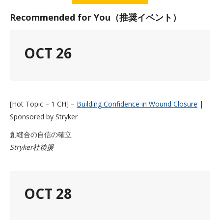
Recommended for You（推奨イベント）
OCT 26
[Hot Topic – 1 CH] –
Building Confidence in Wound Closure
|
Sponsored by Stryker
創縫合の自信の確立
Stryker社後援
OCT 28