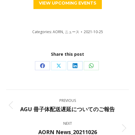
VIEW UPCOMING EVENTS
Categories:
AORN
,
ニュース
2021-10-25
Share this post
Share
Share
Share
Share
on
on
on
on
Facebook
X
LinkedIn
WhatsApp
Post
PREVIOUS
navigation
AGU 冊子体配送遅延についてのご報告
Previous
post:
NEXT
AORN News_20211026
Next