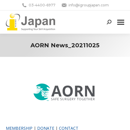
03-4400-6977
info@igroupjapan.com
Search:
AORN News_20211025
You are here:
MEMBERSHIP
|
DONATE
|
CONTACT