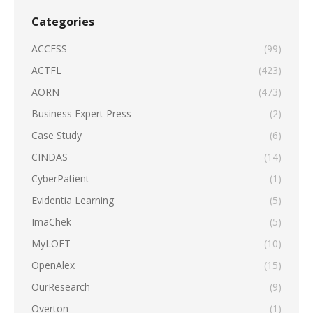
Categories
ACCESS
(99)
ACTFL
(423)
AORN
(473)
Business Expert Press
(2)
Case Study
(6)
CINDAS
(14)
CyberPatient
(1)
Evidentia Learning
(5)
ImaChek
(5)
MyLOFT
(10)
OpenAlex
(15)
OurResearch
(9)
Overton
(1)