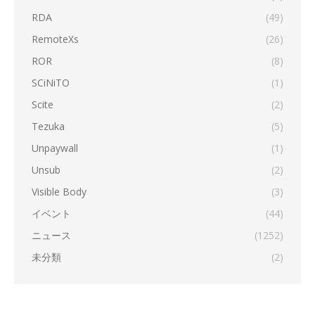
RDA
(49)
RemoteXs
(26)
ROR
(8)
SCiNiTO
(1)
Scite
(2)
Tezuka
(5)
Unpaywall
(1)
Unsub
(2)
Visible Body
(3)
イベント
(44)
ニュース
(1252)
未分類
(2)