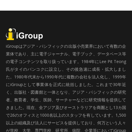
iGroupはアジア・パシフィックの出版小売業界において有数の企
業体であり、主に電子ジャーナル、電子ブック、データベース等
の電子コンテンツを取り扱っています。1984年にLee Pit Teong
氏がタイのバンコクに設立し、その後急速に成長・拡大しまし
た。1980年代末から1990年代に複数の会社を法人化し、1999年
にiGroupとして事業体を正式に統括しました。これまで30年近
く、出版社・図書館と一体となり、アジア・パシフィックの研究
者、教育者、学生、医師、サーチャーなどに研究情報を提供して
きました。現在、全アジア及びオーストラリアを商圏とし13カ国
で26のオフィスと1000名以上のスタッフを有しています。1,500
以上の組織及び法人にサービスを提供しており、何万という人々
が学校、大学、専門学校、研究所、病院、企業等においてiGroup