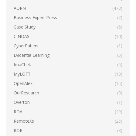
AORN
(473)
Business Expert Press
(2)
Case Study
(6)
CINDAS
(14)
CyberPatient
(1)
Evidentia Learning
(5)
ImaChek
(5)
MyLOFT
(10)
OpenAlex
(15)
OurResearch
(9)
Overton
(1)
RDA
(49)
RemoteXs
(26)
ROR
(8)