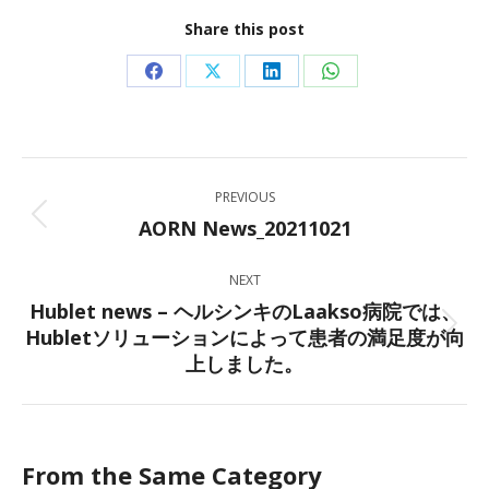
Share this post
Share
Share
Share
Share
on
on
on
on
Facebook
X
LinkedIn
WhatsApp
Post
PREVIOUS
navigation
AORN News_20211021
Previous
post:
NEXT
Hublet news – ヘルシンキのLaakso病院では、
Hubletソリューションによって患者の満足度が向
Next
上しました。
post:
From the Same Category