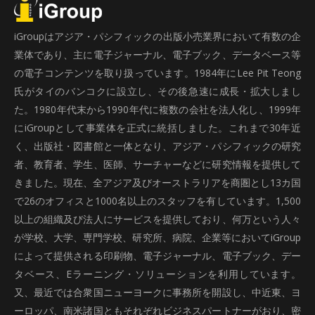
iGroupはアジア・パシフィックの出版小売業界において有数の企
業体であり、主に電子ジャーナル、電子ブック、データベース等
の電子コンテンツを取り扱っています。1984年にLee Pit Teong
氏がタイのバンコクに設立し、その後急速に成長・拡大しまし
た。1980年代末から1990年代に複数の会社を法人化し、1999年
にiGroupとして事業体を正式に統括しました。これまで30年近
く、出版社・図書館と一体となり、アジア・パシフィックの研究
者、教育者、学生、医師、サーチャーなどに研究情報を提供して
きました。現在、全アジア及びオーストラリアを商圏とし13カ国
で26のオフィスと1000名以上のスタッフを有しています。1,500
以上の組織及び法人にサービスを提供しており、何万という人々
が学校、大学、専門学校、研究所、病院、企業等においてiGroup
によって提供される印刷物、電子ジャーナル、電子ブック、デー
タベース、Eラーニング・ソリューションを利用しています。
又、最近では合衆国ニューヨークに事務所を開設し、中近東、ヨ
ーロッパ、南米諸国ともそれぞれビジネスパートナーがおり、密