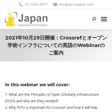
03-4400-6977
info@igroupjapan.com
Search:
2021年10月29日開催：Crossrefとオープン
学術インフラについての英語のWebinarの
ご案内
You are here:
In this webinar we will cover:
1. What are the Principles of Open Scholarly Infrastructure
(POSI) and why are they needed?
2. Why POSI is important for Crossref and how it will help