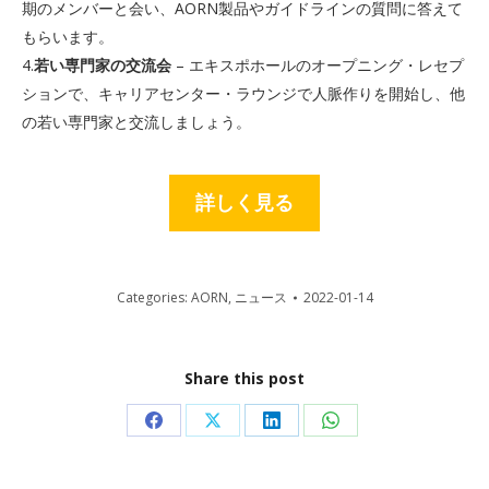
期のメンバーと会い、AORN製品やガイドラインの質問に答えて
もらいます。
4.
若い専門家の交流会
– エキスポホールのオープニング・レセプ
ションで、キャリアセンター・ラウンジで人脈作りを開始し、他
の若い専門家と交流しましょう。
詳しく見る
Categories:
AORN
,
ニュース
2022-01-14
Share this post
Share
Share
Share
Share
on
on
on
on