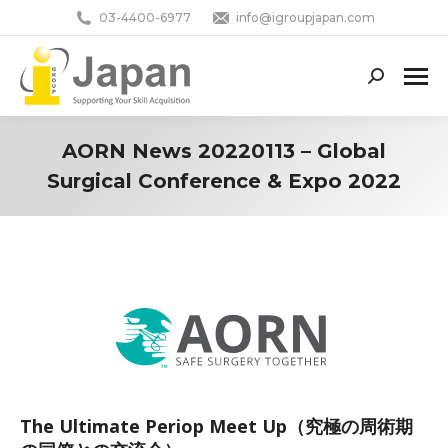
03-4400-6977
info@igroupjapan.com
Search:
AORN News 20220113 – Global
Surgical Conference & Expo 2022
You are here:
The Ultimate Periop Meet Up（究極の周術期