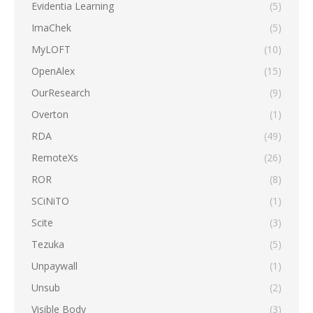
Evidentia Learning
(5)
ImaChek
(5)
MyLOFT
(10)
OpenAlex
(15)
OurResearch
(9)
Overton
(1)
RDA
(49)
RemoteXs
(26)
ROR
(8)
SCiNiTO
(1)
Scite
(3)
Tezuka
(5)
Unpaywall
(1)
Unsub
(2)
Visible Body
(3)