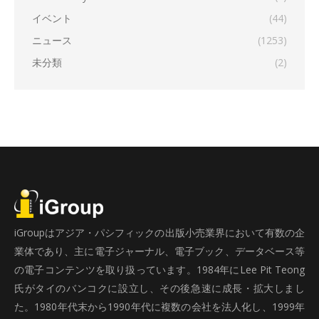
イベント
(44)
ニュース
(1253)
未分類
(2)
iGroupはアジア・パシフィックの出版小売業界において有数の企
業体であり、主に電子ジャーナル、電子ブック、データベース等
の電子コンテンツを取り扱っています。1984年にLee Pit Teong
氏がタイのバンコクに設立し、その後急速に成長・拡大しまし
た。1980年代末から1990年代に複数の会社を法人化し、1999年