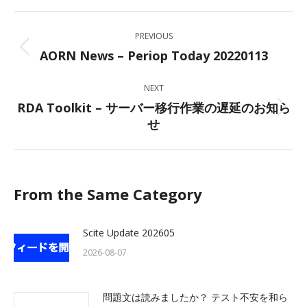
Facebook
X
LinkedIn
WhatsApp
Post
PREVIOUS
navigation
AORN News – Periop Today 20220113
Previous
post:
NEXT
RDA Toolkit – サーバー移行作業の遅延のお知ら
Next
せ
post:
From the Same Category
Scite Update 202605
2026-08-07
問題文は読みましたか？ テスト不安を和ら