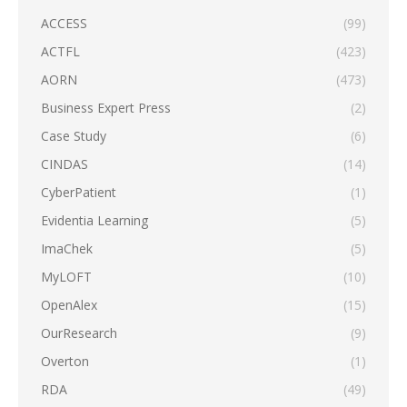
ACCESS
(99)
ACTFL
(423)
AORN
(473)
Business Expert Press
(2)
Case Study
(6)
CINDAS
(14)
CyberPatient
(1)
Evidentia Learning
(5)
ImaChek
(5)
MyLOFT
(10)
OpenAlex
(15)
OurResearch
(9)
Overton
(1)
RDA
(49)