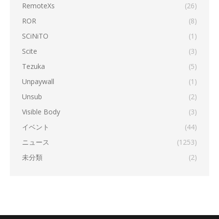
RemoteXs
(26)
ROR
(8)
SCiNiTO
(1)
Scite
(3)
Tezuka
(5)
Unpaywall
(1)
Unsub
(2)
Visible Body
(3)
イベント
(44)
ニュース
(1253)
未分類
(2)