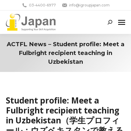
03-4400-6977
info@igroupjapan.com
Search:
ACTFL News – Student profile: Meet a
Fulbright recipient teaching in
Uzbekistan
You are here:
Student profile: Meet a
Fulbright recipient teaching
in Uzbekistan（学生プロフィ
ール：ウズベキスタンで教える