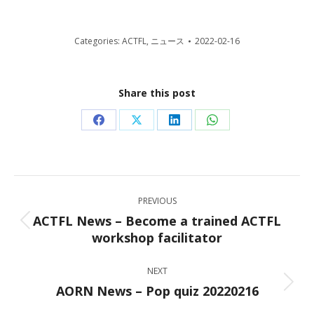
Categories:
ACTFL
,
ニュース
2022-02-16
Share this post
Share
Share
Share
Share
on
on
on
on
Facebook
X
LinkedIn
WhatsApp
Post
PREVIOUS
navigation
ACTFL News – Become a trained ACTFL
Previous
workshop facilitator
post:
NEXT
AORN News – Pop quiz 20220216
Next
post: